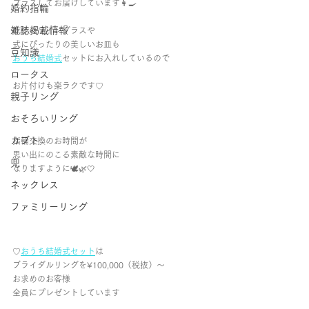
プラスしてお届けしています👩‍🍳
婚約指輪
雑誌掲載情報
乾杯のワイングラスや
式にぴったりの美しいお皿も
豆知識
おうち結婚式
セットにお入れしているので
ロータス
お片付けも楽ラクです♡
親子リング
おそろいリング
カブト
指輪交換のお時間が
思い出にのこる素敵な時間に
兜
なりますように🕊🌿🤍
ネックレス
ファミリーリング
♡
おうち結婚式セット
は
ブライダルリングを¥100,000（税抜）～
お求めのお客様
全員にプレゼントしています