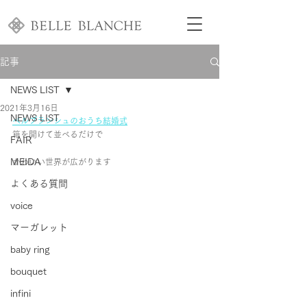
記事
NEWS LIST
2021年3月16日
NEWS LIST
ベルブランシュのおうち結婚式
箱を開けて並べるだけで
FAIR
MEIDA
かわいい世界が広がります
よくある質問
voice
マーガレット
baby ring
bouquet
infini