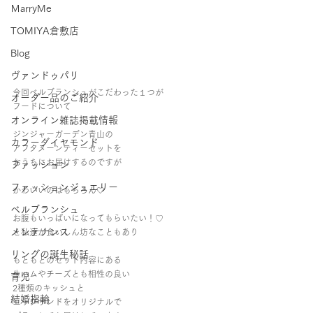
ＭarryMe
TOMIYA倉敷店
Blog
ヴァンドゥパリ
今回ベルブランシュがこだわった１つが
オーダー品のご紹介
フードについて
オンライン雑誌掲載情報
ジンジャーガーデン青山の
カラーダイヤモンド
アフタヌーンティーセットを
おうちにお届けするのですが
ファッション
ファッションジュエリー
かわいいのはもちろん🤍
ベルブランシュ
お腹もいっぱいになってもらいたい！♡
メンテナンス
と私達が食いしん坊なこともあり
リングの誕生秘話
もともとのセット内容にある
生ハムやチーズとも相性の良い
育児
2種類のキッシュと
結婚指輪
エッグサンドをオリジナルで