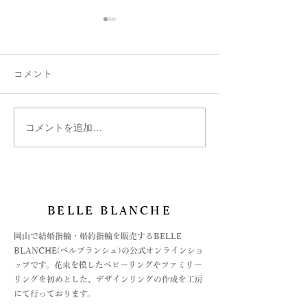
コメント
コメントを追加…
ファミリーリング B002ハ
はぐくむ指輪フ
ート型にセッティング♡
リング
BELLE BLANCHE
​岡山で結婚指輪・婚約指輪を販売するBELLE
BLANCHE(ベルブランシュ)の公式オンラインショ
ップです。花束を模したベビーリングやファミリー
リングを初めとした、デザインリングの作成を工房
にて行っております。