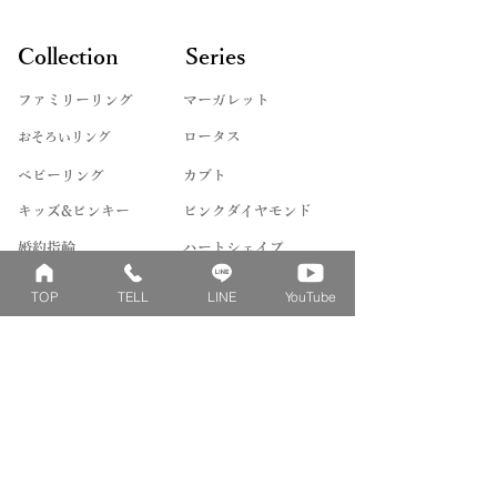
Collection
Series
ファミリーリング
マーガレット
​おそろいリング
ロータス
ベビーリング
カブト
キッズ&ピンキー
ピンクダイヤモンド
婚約指輪
ハートシェイプ
結婚指輪
ブーケシリーズ
TOP
TELL
LINE
YouTube
​ハーフオーダー
ヴァンドゥパリ
プロポーズリング
​ナチュール
フィロソフィー
デザートオブライフ
フォージドリング