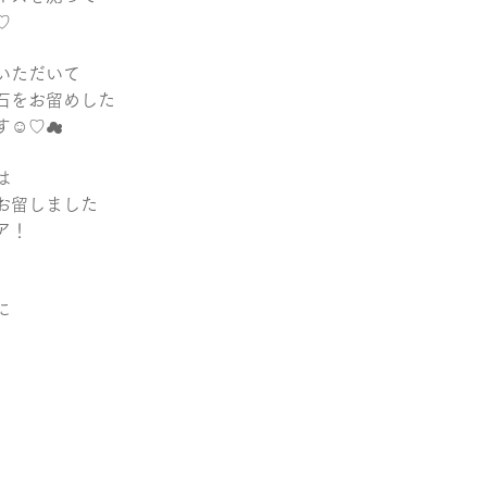
♡
いただいて
石をお留めした
︎♡︎☁︎
は
お留しました
ア！
に