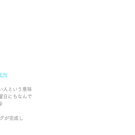
ERI
い人という意味
曜日にちなんで

ングが完成し