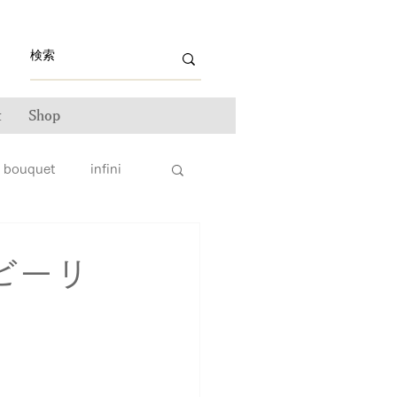
t
Shop
bouquet
infini
ライン雑誌掲載情報
ビーリ
ンテナンス
ータス
親子リング