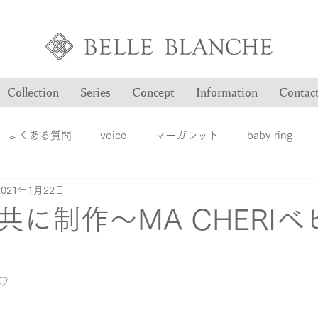
Collection
Series
Concept
Information
Contac
よくある質問
voice
マーガレット
baby ring
2021年1月22日
Blog
ヴァンドゥパリ
オーダー品のご紹介
オン
共に制作～MA CHERIベ
ション
ファッションジュエリー
ベルブランシュ
メ
t♡
結婚指輪
婚約指輪
雑誌掲載情報
豆知識
ロ