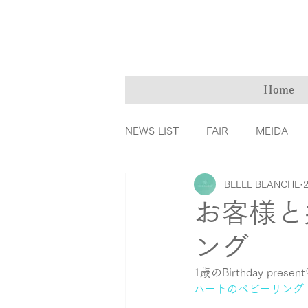
Home
NEWS LIST
FAIR
MEIDA
BELLE BLANCHE
ＭarryMe
TOMIYA倉敷店
お客様と
ング
カラーダイヤモンド
ファッ
1歳のBirthday presen
ハートのベビーリング
リングの誕生秘話
育児