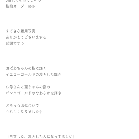
3世代でのおそろいの
指輪オーダー𑁍𖧷
すてきな着用写真
ありがとうございます☺︎︎
感謝です☽︎
おばあちゃんの指に輝く
イエローゴールドの凜とした輝き
お母さんと凜ちゃんの指の
ピンクゴールドのやわらかな輝き
どちらもお似合いで
うれしくなりました𑁍
『自立した、凜とした人になってほしい』