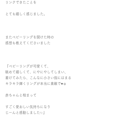
リンクできたことを
とても嬉しく感じました。
またベビーリングを開けた時の
感想も教えてくださいました
『ベビーリングが可愛くて、
眺めて嬉しくて、にやにやしてしまい、
着けてみたら、こんなに小さい指にはまる
キラキラ輝くリングが本当に素敵で♥︎☺︎︎
赤ちゃんと相まって
すごく愛おしい気持ちになり
じーんと感動しました✨』