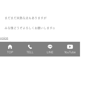
まだまだ未熟な点もありますが
みな様どうぞよろしくお願いします✩
voice
オーダー品のご紹介
Blog
TOP
TELL
LINE
YouTube