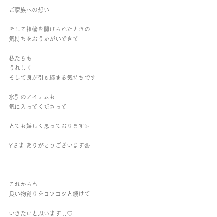
ご家族への想い
そして指輪を開けられたときの
気持ちをおうかがいできて
私たちも
うれしく
そして身が引き締まる気持ちです
水引のアイテムも
気に入ってくださって
とても嬉しく思っております✨
Yさま ありがとうございます𑁍
これからも
良い物創りをコツコツと続けて
いきたいと思います…♡