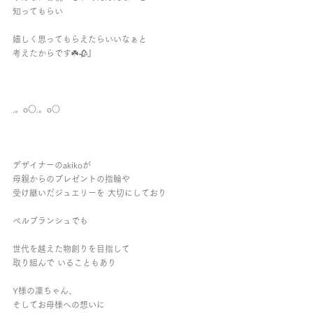
知ってもらい
嬉しく思ってもらえたらいいなぁと
考えたからです☘️🥀』
.。o○.。o○
デザイナーのakikoが
母親からのプレゼントの指輪や
受け継いだジュエリーを 大切にしており
ベルブランシュでも
世代を越えた物創りを目指して
取り組んで いることもあり
Y様の凜ちゃん、
そしてお母様への想いに