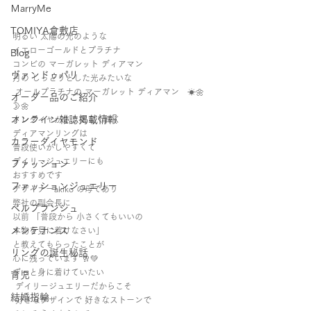
ＭarryMe
TOMIYA倉敷店
明るい 太陽の光のような
イエローゴールドとプラチナ
Blog
コンビの マーガレット ディアマン 
ヴァンドゥパリ
月の しっとりとした光みたいな
 オールプラチナの マーガレット ディアマン   ☀🌼
オーダー品のご紹介
🌛🌼   
オンライン雑誌掲載情報
メレダイヤがさり気なく輝く
ディアマンリングは 
カラーダイヤモンド
普段使いがしやすくて
デイリージュエリーにも 
ファッション
おすすめです
ファッションジュエリー
デザイナーakiko の母であり 
弊社の副会長に 
ベルブランシュ
以前 「普段から 小さくてもいいの 
メンテナンス
本物を見に着けなさい」 
と教えてもらったことが 
リングの誕生秘話
心に残っています 🥂💚 
ずっと身に着けていたい
育児
 デイリージュエリーだからこそ
結婚指輪
 好きなデザインで 好きなストーンで