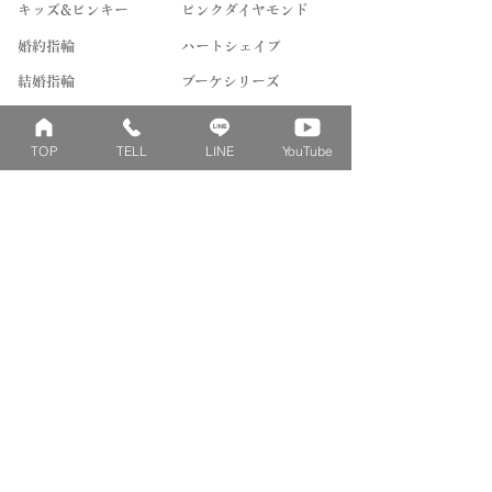
キッズ&ピンキー
ピンクダイヤモンド
婚約指輪
ハートシェイプ
結婚指輪
ブーケシリーズ
​ハーフオーダー
ヴァンドゥパリ
TOP
TELL
LINE
YouTube
プロポーズリング
​ナチュール
フィロソフィー
デザートオブライフ
フォージドリング
ファッション＆グッズ
Concept
Contact
​ベビーリングとは
来店予約
刻印について
よくあるご質問
刻印絵文字について
お問い合わせ