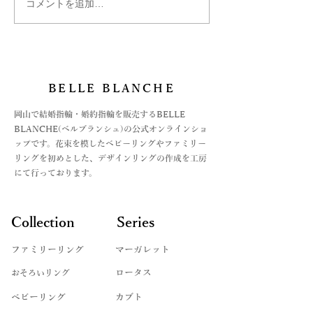
コメントを追加…
マーガレット ペアリング
マーガレットの
アレンジオーダー
ルリング
BELLE BLANCHE
​岡山で結婚指輪・婚約指輪を販売するBELLE
BLANCHE(ベルブランシュ)の公式オンラインショ
ップです。花束を模したベビーリングやファミリー
リングを初めとした、デザインリングの作成を工房
にて行っております。
Collection
Series
ファミリーリング
マーガレット
​おそろいリング
ロータス
ベビーリング
カブト