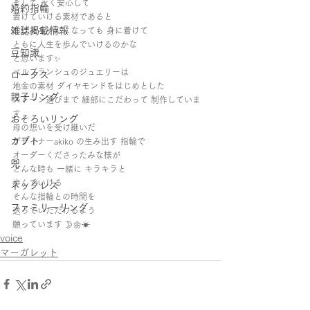
そして 永く安心して 
婚約指輪
着けていける素材であると   
雑誌掲載情報
おばあちゃんになっても 身に着けて 
ともに人生を歩んでいけるのかな 
豆知識
と思います✨     
ベルブランシュのジュエリーは 
ロータス
地金の素材 ダイヤモンドをはじめとした 
親子リング
ストーン選びまで 細部にこだわって 制作していま
す  
おそろいリング
母の想いを受け継いだ
カブト
デザイナーakiko の生み出す 指輪で
オーダーくださったみな様が
兜
どんな時も 一緒に キラキラと 
歩んでいける 
ネックレス
そんな指輪との時間を 
ファミリーリング
送っていただけるよう 
願っています 🌛🌼☀ 
voice
マーガレット