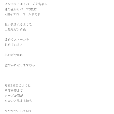
インペリアルトパーズを留める
蓮の花びらパーツ3枚は
K18イエローゴールドです
吸い込まれるような
上品なピンク色
煌めくストーンを
眺めていると
心おだやかに
健やかになります♡☺︎︎
写真3枚目のように
角度を変えて
テーブル面が
ツルンと見える時も
つやつやとしていて