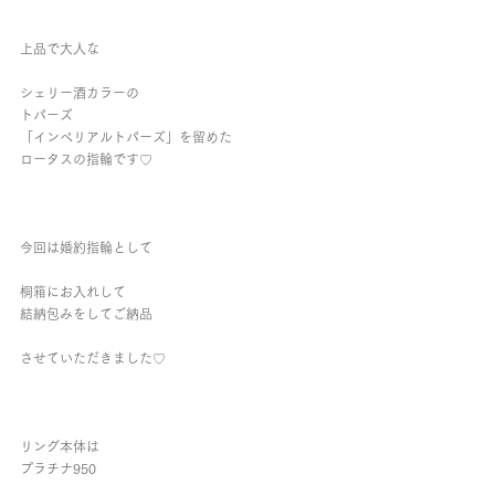
上品で大人な
シェリー酒カラーの
トパーズ
「インペリアルトパーズ」を留めた
ロータスの指輪です♡
今回は婚約指輪として
桐箱にお入れして
結納包みをしてご納品
させていただきました♡
リング本体は
プラチナ950