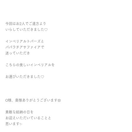
今回はお2人でご遠方より
いらしていただきました♡
インペリアルトパーズと
パパラチアサファイアで
迷っていただき
こちらの美しいインペリアルを
お選びいただきました♡
O様、奥様ありがとうございます𑁍
素敵な結納の日を
お迎えいただいていることと
思います✨