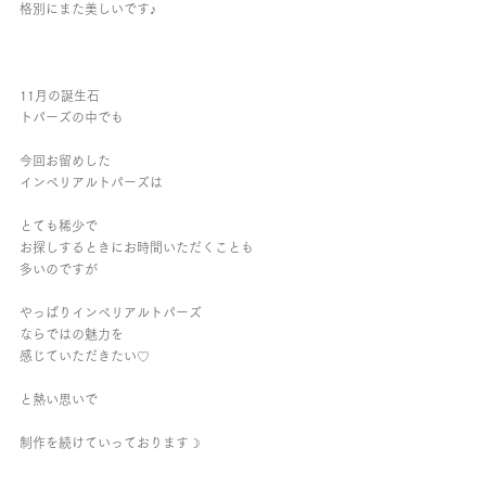
格別にまた美しいです♪
11月の誕生石
トパーズの中でも
今回お留めした
インペリアルトパーズは
とても稀少で
お探しするときにお時間いただくことも
多いのですが
やっぱりインペリアルトパーズ
ならではの魅力を
感じていただきたい♡
と熱い思いで
制作を続けていっております☽︎