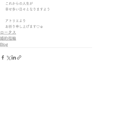
これからの人生が
幸せ多い日々となりますよう
アトリエより
お祈り申し上げます♡︎☺︎︎
ロータス
婚約指輪
Blog