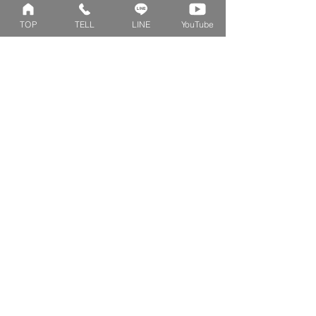
TOP
TELL
LINE
YouTube
BELLE BLANCHE
​岡山で結婚指輪・婚約指輪を販売するBELLE
BLANCHE(ベルブランシュ)の公式オンラインショ
ップです。花束を模したベビーリングやファミリー
リングを初めとした、デザインリングの作成を工房
にて行っております。
Collection
Series
ファミリーリング
マーガレット
​おそろいリング
ロータス
ベビーリング
カブト
キッズ&ピンキー
ピンクダイヤモンド
婚約指輪
ハートシェイプ