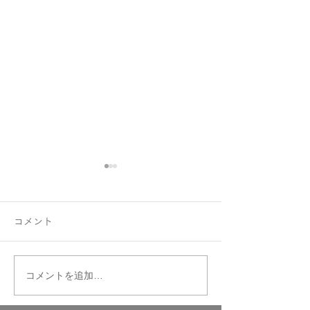
コメント
コメントを追加…
ダイヤモンドのなかのナ
お守りにハート
チュラルと聞いて…
Chers-親愛-