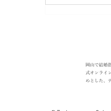
はぐくむ指輪ファミリーリン
グ
​岡山で結婚
式オンライ
めとした、