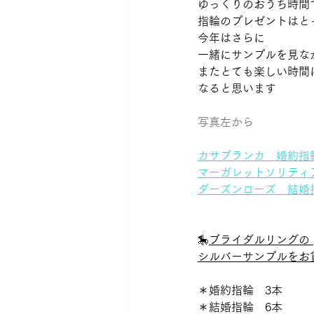
ゆっくりのおうち時間で
指輪のプレゼントはと
今年はさらに 
一緒にサンプルを見な
またとても楽しい時間に
なると思います 
写真左から
カサブランカ　婚約指
マーガレットソリティ
ダーズンローズ　結婚
🎠
ブライダルリングの 
シルバーサンプルをお
＊婚約指輪　3本 
＊結婚指輪　6本 