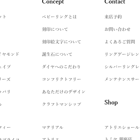
Concept
Contact
ット
​ベビーリングとは
来店予約
刻印について
お問い合わせ
刻印絵文字について
よくあるご質問
イヤモンド
誕生石について
リングゲージレン
ェイプ
ダイヤへのこだわり
シルバーリングレ
リーズ
コンフリクトフリー
メンテナンスサー
ゥパリ
​あなただけのデザイン
Shop
ル
クラフトマンシップ
フィー
マテリアル
アトリエショール
トミヤ 銀座店
アトリエ