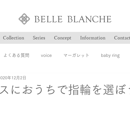
Collection
Series
Concept
Information
Contac
よくある質問
voice
マーガレット
baby ring
2020年12月2日
Blog
ヴァンドゥパリ
オーダー品のご紹介
オン
スにおうちで指輪を選ぼ
ション
ファッションジュエリー
ベルブランシュ
メ
結婚指輪
婚約指輪
雑誌掲載情報
豆知識
ロ