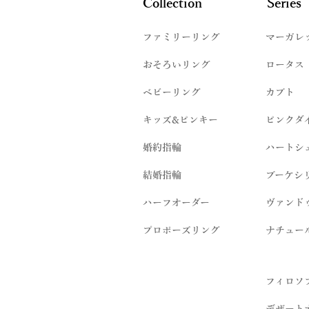
Collection
Series
ファミリーリング
マーガレ
​おそろいリング
ロータス
ベビーリング
カブト
キッズ&ピンキー
ピンクダ
婚約指輪
ハートシ
結婚指輪
ブーケシ
​ハーフオーダー
ヴァンド
プロポーズリング
​ナチュー
フィロソ