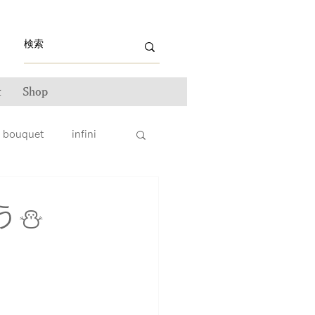
t
Shop
bouquet
infini
ライン雑誌掲載情報
う⛄
ンテナンス
ータス
親子リング