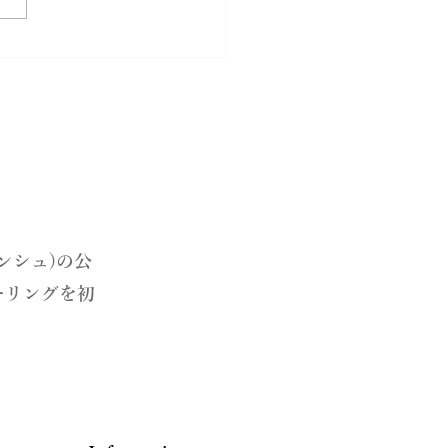
りにハートの指輪Chers-
-のデザイン
ランシュ)の公
ーリングを初