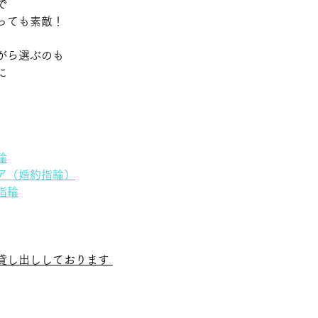
 
っても素敵！ 
がら選ぶのも 
 
輪
ア（婚約指輪）
指輪
貸し出ししております 