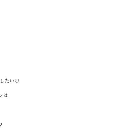
たい♡   
ンは 
 