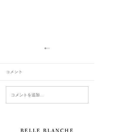
コメント
コメントを追加…
ピンクダイヤモンド＆パ
ハートシェイプ
ライバトルマリン
ろいろ入荷♡
BELLE BLANCHE