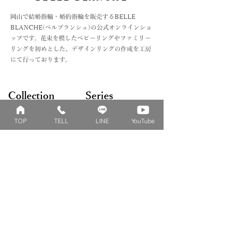
​岡山で結婚指輪・婚約指輪を販売するBELLE
BLANCHE(ベルブランシュ)の公式オンラインショ
ップです。花束を模したベビーリングやファミリー
リングを初めとした、デザインリングの作成を工房
にて行っております。
Collection
Series
ファミリーリング
マーガレット
TOP
TELL
LINE
YouTube
​おそろいリング
ロータス
ベビーリング
カブト
キッズ&ピンキー
ピンクダイヤモンド
婚約指輪
ハートシェイプ
結婚指輪
ブーケシリーズ
​ハーフオーダー
ヴァンドゥパリ