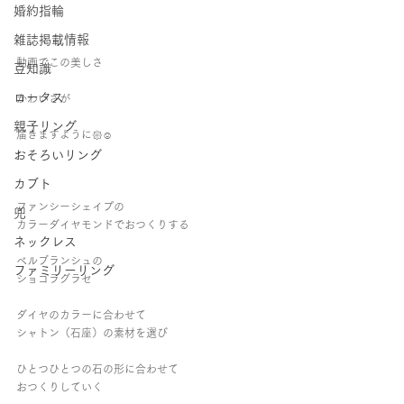
婚約指輪
雑誌掲載情報
動画でこの美しさ
豆知識
ロータス
かわいさが
親子リング
届きますように𑁍☺︎︎
おそろいリング
カブト
ファンシーシェイプの
兜
カラーダイヤモンドでおつくりする
ネックレス
ベルブランシュの
ファミリーリング
ショコラグラセ
ダイヤのカラーに合わせて
シャトン（石座）の素材を選び
ひとつひとつの石の形に合わせて
おつくりしていく