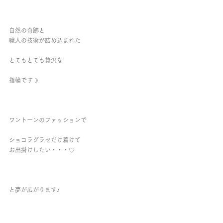
自然の奇跡と
職人の技術が詰め込まれた
とてもとても贅沢な
指輪です☽︎
ワントーンのファッションで
ショコラグラセだけ着けて
お出掛けしたい・・・♡
と夢が広がります♪