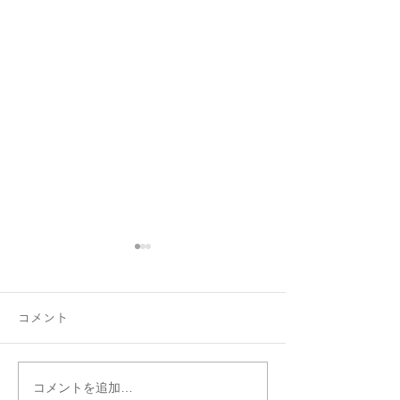
コメント
コメントを追加…
ファミリーリング B002ハ
はぐくむ指輪フ