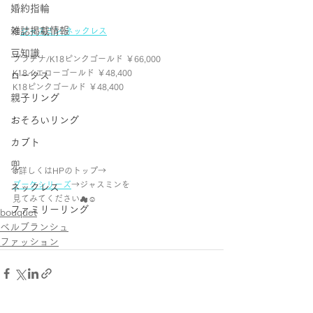
婚約指輪
雑誌掲載情報
𑁍
ジャスミン ネックレス
豆知識
プラチナ/K18ピンクゴールド ￥66,000
K18イエローゴールド ￥48,400
ロータス
K18ピンクゴールド ￥48,400
親子リング
おそろいリング
カブト
兜
᪥詳しくはHPのトップ→
ブーケシリーズ
→ジャスミンを
ネックレス
見てみてください☁︎☺︎︎
ファミリーリング
bouquet
ベルブランシュ
ファッション