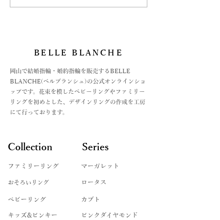
ート型にセッティング♡
リング
BELLE BLANCHE
​岡山で結婚指輪・婚約指輪を販売するBELLE
BLANCHE(ベルブランシュ)の公式オンラインショ
ップです。花束を模したベビーリングやファミリー
リングを初めとした、デザインリングの作成を工房
にて行っております。
Collection
Series
ファミリーリング
マーガレット
​おそろいリング
ロータス
ベビーリング
カブト
キッズ&ピンキー
ピンクダイヤモンド