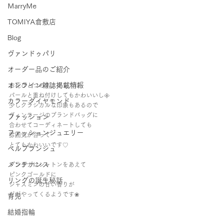
ＭarryMe
TOMIYA倉敷店
Blog
ヴァンドゥパリ
オーダー品のご紹介
オンライン雑誌掲載情報
お花ひとつのネックレスは
パールと重ね付けしてもかわいいし𖧷
カラーダイヤモンド
少しクラシカルな印象もあるので
ヴィンテージのブランドバッグに
ファッション
合わせてコーディネートしても
ファッションジュエリー
雰囲気が合って
とてもかわいいです♡
ベルブランシュ
メンテナンス
プラチナはシャトンをあえて
ピンクゴールドに
リングの誕生秘話
ジャスミンの甘い香りが
だだやってくるようです❀
育児
結婚指輪