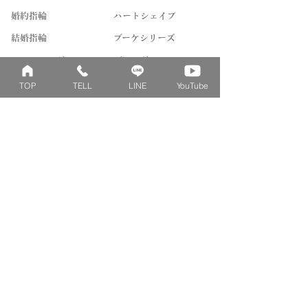
婚約指輪
ハートシェイプ
結婚指輪
ブーケシリーズ
​ハーフオーダー
ヴァンドゥパリ
プロポーズリング
​ナチュール
TOP
TELL
LINE
YouTube
フィロソフィー
デザートオブライフ
フォージドリング
ファッション＆グッズ
Concept
Contact
​ベビーリングとは
来店予約
刻印について
よくあるご質問
刻印絵文字について
お問い合わせ