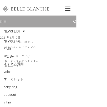
記事
NEWS LIST
2021年1月12日
NEWS LIST
メレダイヤが一粒きらり
ジャスミンのネックレス
FAIR
MEIDA
ブーケシリーズには
ネックレスがあるモデルも
よくある質問
あるんです𑁍
voice
マーガレット
baby ring
bouquet
infini