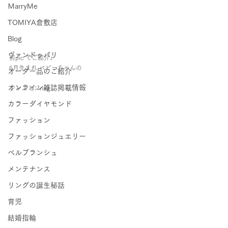
ＭarryMe
TOMIYA倉敷店
Blog
ヴァンドゥパリ
前pic でご紹介♪
6月生まれ ベビーちゃんの
オーダー品のご紹介
オンライン雑誌掲載情報
ジャスミンring
カラーダイヤモンド
ファッション
ファッションジュエリー
ベルブランシュ
メンテナンス
リングの誕生秘話
育児
結婚指輪