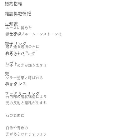
婚約指輪
雑誌掲載情報
豆知識
ルースに留めた
ロータス
誕生石のブルームーンストーンは
親子リング
透き通る透明の石に
角度によって
おそろいリング
カブト
ブルーの光が輝きます☽
兜
シラー効果と呼ばれる
ネックレス
輝きで
ファミリーリング
石内部の層状構造により
光の反射と錯乱が生まれ
石の表面に
白色や青色の
光があらわれます☽☽☽