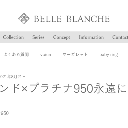
Collection
Series
Concept
Information
Contac
よくある質問
voice
マーガレット
baby ring
2021年8月21日
Blog
ヴァンドゥパリ
オーダー品のご紹介
オン
ンド×プラチナ950永遠
ション
ファッションジュエリー
ベルブランシュ
メ
950
結婚指輪
婚約指輪
雑誌掲載情報
豆知識
ロ