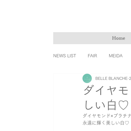
Home
NEWS LIST
FAIR
MEIDA
BELLE BLANCHE
ＭarryMe
TOMIYA倉敷店
ダイヤモ
しい白♡
カラーダイヤモンド
ファッ
ダイヤモンド×プラチナ
永遠に輝く美しい白♡
リングの誕生秘話
育児