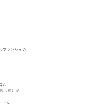
　ベルブランシュの
営む
（現会長）が
ンドと