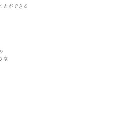
ことができる
の
うな