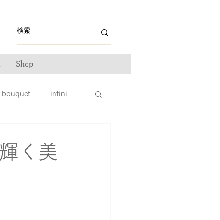
t
Shop
bouquet
infini
ライン雑誌掲載情報
に輝く美
ンテナンス
ータス
親子リング