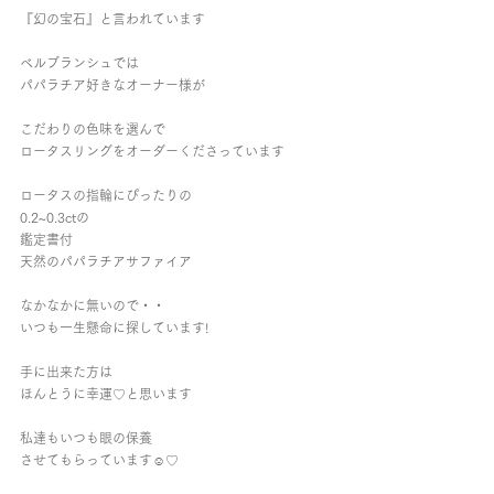
『幻の宝石』と言われています
ベルブランシュでは
パパラチア好きなオーナー様が
こだわりの色味を選んで
ロータスリングをオーダーくださっています
ロータスの指輪にぴったりの
0.2~0.3ctの
鑑定書付 
天然のパパラチアサファイア
なかなかに無いので・・
いつも一生懸命に探しています!
手に出来た方は
ほんとうに幸運♡と思います
私達もいつも眼の保養
させてもらっています☺︎︎♡︎