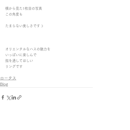
横から見た1枚目の写真
この角度も
たまらない美しさです☽︎
オリエンタルなハスの魅力を
いっぱいに楽しんで
指を通してほしい
リングです
ロータス
Blog