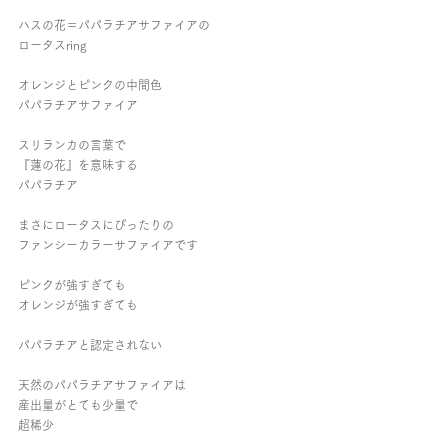
ハスの花＝パパラチアサファイアの
ロータスring
オレンジとピンクの中間色
パパラチアサファイア
スリランカの言葉で
『蓮の花』を意味する
パパラチア
まさにロータスにぴったりの
ファンシーカラーサファイアです
ピンクが強すぎても
オレンジが強すぎても
パパラチアと認定されない
天然のパパラチアサファイアは
産出量がとても少量で
超稀少