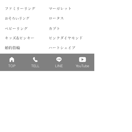
ファミリーリング
マーガレット
​おそろいリング
ロータス
ベビーリング
カブト
キッズ&ピンキー
ピンクダイヤモンド
婚約指輪
ハートシェイプ
結婚指輪
ブーケシリーズ
TOP
TELL
LINE
YouTube
​ハーフオーダー
ヴァンドゥパリ
プロポーズリング
​ナチュール
フィロソフィー
デザートオブライフ
フォージドリング
ファッション＆グッズ