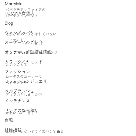
ＭarryMe
パパラチアサファイアの
TOMIYA倉敷店
ロータスペンダント 
Blog
ヴァンドゥパリ
なかなかアップしきれていない 
アイテムを 
オーダー品のご紹介
オンライン雑誌掲載情報
少しづつWEBに上げていこう♡ 
カラーダイヤモンド
ということで 
ファッション
ロータスのコーナーに 
ファッションジュエリー
ペンダントを 
ベルブランシュ
アップいたしました♡   
メンテナンス
リングの誕生秘話
かわいいの一言！  
育児
結婚指輪
言葉はいらないように思います☁︎☺︎︎   