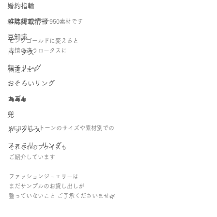
婚約指輪
雑誌掲載情報
写真はプラチナ950素材です 
豆知識
ピンクゴールドに変えると
表情の違うロータスに 
ロータス
親子リング
出逢えます   
おそろいリング
カブト
☁︎☁︎☁︎   
兜
WEBではストーンのサイズや素材別での 
ネックレス
ファミリーリング
それぞれのプライスも 
ご紹介しています 
ファッションジュエリーは 
まだサンプルのお貸し出しが 
整っていないこと ご了承くださいませ🌿 