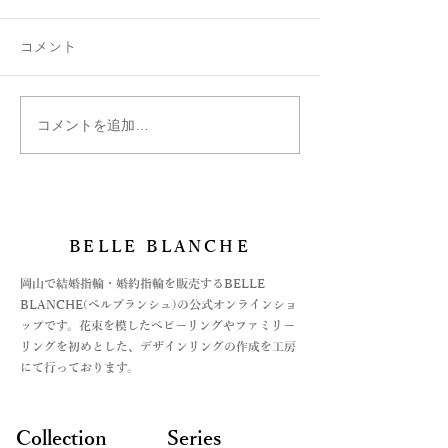
コメント
コメントを追加…
3月のお誕生石アクアマリ
納期延長のお知
ンでおそろいリング
詫び
BELLE BLANCHE
​岡山で結婚指輪・婚約指輪を販売するBELLE
BLANCHE(ベルブランシュ)の公式オンラインショ
ップです。花束を模したベビーリングやファミリー
リングを初めとした、デザインリングの作成を工房
にて行っております。
Collection
Series