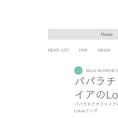
Home
NEWS LIST
FAIR
MEIDA
BELLE BLANCHE
ＭarryMe
TOMIYA倉敷店
パパラチ
イアのLo
カラーダイヤモンド
ファッ
パパラチアサファイア
Lotusリング
リングの誕生秘話
育児