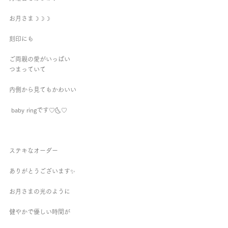
お月さま☽☽☽ 
刻印にも 
ご両親の愛がいっぱい 
つまっていて 
内側から見てもかわいい
 baby ringです♡🌜♡     
ステキなオーダー 
ありがとうございます✨ 
お月さまの光のように 
健やかで優しい時間が 