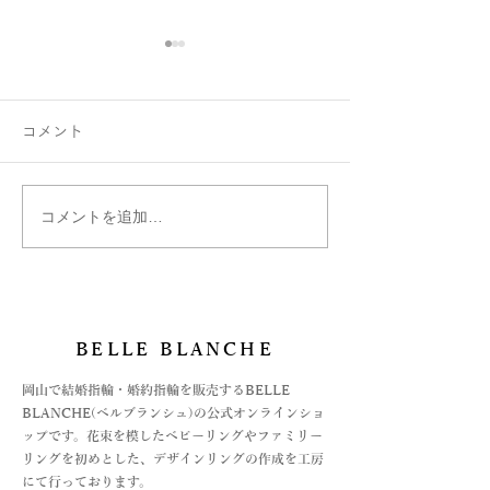
コメント
コメントを追加…
ファミリーリング B002ハ
はぐくむ指輪フ
ート型にセッティング♡
リング
BELLE BLANCHE
​岡山で結婚指輪・婚約指輪を販売するBELLE
BLANCHE(ベルブランシュ)の公式オンラインショ
ップです。花束を模したベビーリングやファミリー
リングを初めとした、デザインリングの作成を工房
にて行っております。