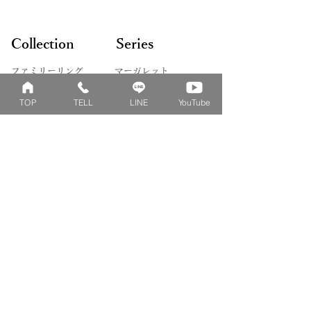
Collection
Series
ファミリーリング
マーガレット
​おそろいリング
ロータス
TOP
TELL
LINE
YouTube
ベビーリング
カブト
キッズ&ピンキー
ピンクダイヤモンド
婚約指輪
ハートシェイプ
結婚指輪
ブーケシリーズ
​ハーフオーダー
ヴァンドゥパリ
プロポーズリング
​ナチュール
フィロソフィー
デザートオブライフ
フォージドリング