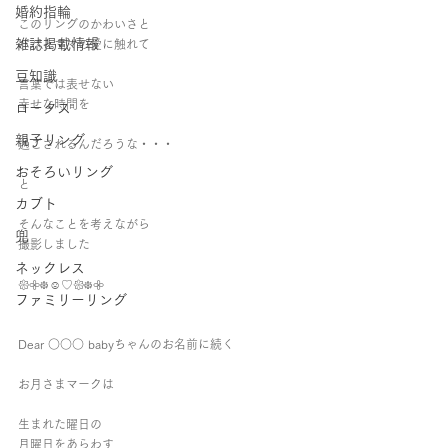
婚約指輪
このリングのかわいさと
雑誌掲載情報
パパとママの愛に触れて 
豆知識
言葉では表せない 
幸せな時間を 
ロータス
親子リング
過ごされるんだろうな・・・ 
おそろいリング
と 
カブト
そんなことを考えながら 
兜
撮影しました　 
ネックレス
𑁍𖧷᪥☺︎︎♡︎𑁍᪥𖧷   
ファミリーリング
Dear ○○○ babyちゃんのお名前に続く 
お月さまマークは   
生まれた曜日の 
月曜日をあらわす 