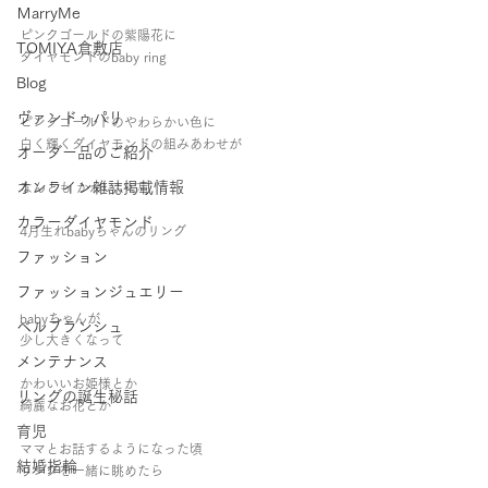
ＭarryMe
ピンクゴールドの紫陽花に
TOMIYA倉敷店
ダイヤモンドのbaby ring   
Blog
ヴァンドゥパリ
ピンクゴールドのやわらかい色に 
白く輝くダイヤモンドの組みあわせが 
オーダー品のご紹介
オンライン雑誌掲載情報
なんとも かわいい♡ 
カラーダイヤモンド
4月生れbabyちゃんのリング   
ファッション
ファッションジュエリー
babyちゃんが 
ベルブランシュ
少し大きくなって 
メンテナンス
かわいいお姫様とか 
リングの誕生秘話
綺麗なお花とか 
育児
ママとお話するようになった頃 
結婚指輪
リングを一緒に眺めたら 