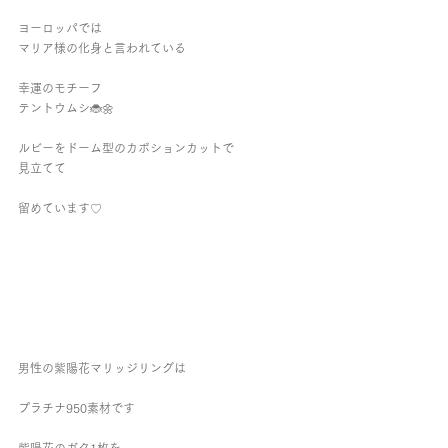
ヨーロッパでは
マリア様の化身と言われている
幸運のモチーフ
テントウムシ🐞🌼
ルビーをドーム型のカボションカットで
見立てて
留めています♡
男性の紫陽花マリッジリングは
プラチナ950素材です