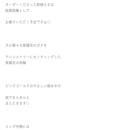
オーダーくださった新婦さまは
結婚指輪として
お着けいただく予定です☺︎︎♡︎
大小様々な紫陽花のガクを
アシンメトリーにセッティングした
紫陽花の指輪
ピンクゴールドのやさしい煌めきが
指できらきらと
またたきます♡
リング内側には