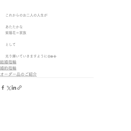
これからのお二人の人生が
あたたかな
紫陽花＝家族
として
光り輝いていきますように𑁍᪥𖧷
結婚指輪
婚約指輪
オーダー品のご紹介