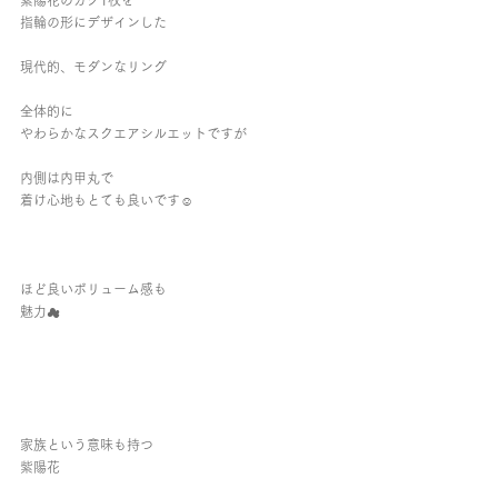
紫陽花のガク1枚を
指輪の形にデザインした
現代的、モダンなリング
全体的に
やわらかなスクエアシルエットですが
内側は内甲丸で
着け心地もとても良いです☺︎︎
ほど良いボリューム感も
魅力☁︎
家族という意味も持つ
紫陽花