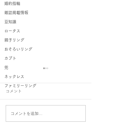
婚約指輪
雑誌掲載情報
豆知識
ロータス
親子リング
おそろいリング
カブト
兜
ネックレス
ファミリーリング
コメント
コメントを追加…
マーガレット ペアリング
マーガレットの
アレンジオーダー
ルリング