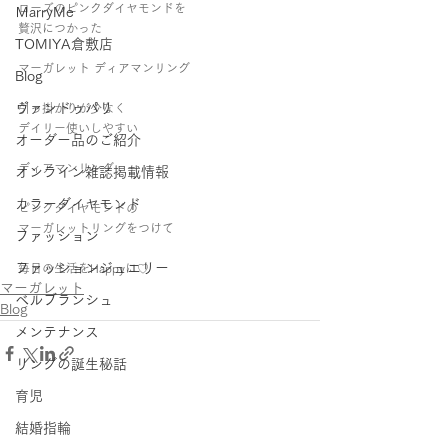
ローズのピンクダイヤモンドを 
ＭarryMe
贅沢につかった 
TOMIYA倉敷店
マーガレット ディアマンリング
Blog
ヴァンドゥパリ
引っ掛かりが少なく 
デイリー使いしやすい 
オーダー品のご紹介
ディアマンリング 
オンライン雑誌掲載情報
カラーダイヤモンド
ピンクダイヤモンドの 
マーガレットリングをつけて 
ファッション
ファッションジュエリー
毎日の生活をHappyに♡ 
マーガレット
ベルブランシュ
Blog
メンテナンス
リングの誕生秘話
育児
結婚指輪