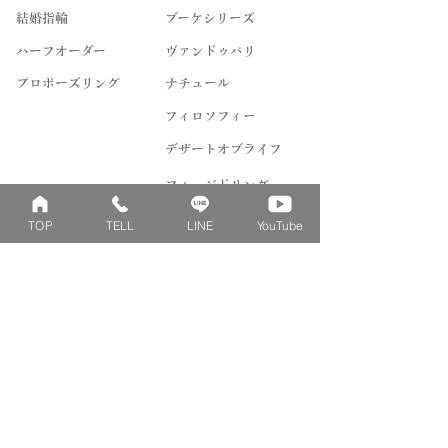
結婚指輪
ブーケシリーズ
​ハーフオーダー
ヴァンドゥパリ
プロポーズリング
​ナチュール
フィロソフィー
デザートオブライフ
フォージドリング
ファッション＆グッズ
TOP
TELL
LINE
YouTube
Concept
Contact
​ベビーリングとは
来店予約
刻印について
よくあるご質問
刻印絵文字について
お問い合わせ
誕生石について
リングゲージレンタル
ダイヤへのこだわり
シルバーリングレンタル