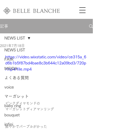
記事
NEWS LIST
2021年7月18日
NEWS LIST
https://video.wixstatic.com/video/ce315a_6
FAIR
d6b1b5f87bd4bae8c3b644c12a09bd3/720p
MEIDA
/mp4/file.mp4
よくある質問
voice
マーガレット
ピンクダイヤモンドの
baby ring
マーガレットディアマンリング
bouquet
infini
鮮やかでパープルがかった 