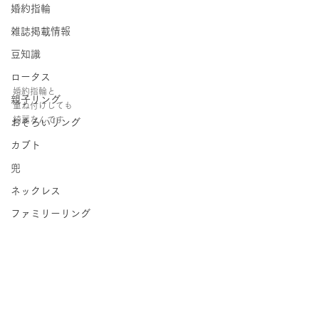
婚約指輪
雑誌掲載情報
豆知識
ロータス
婚約指輪と
親子リング
重ね付けしても
綺麗なんです
おそろいリング
カブト
兜
ネックレス
ファミリーリング