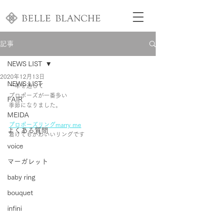
記事
NEWS LIST
2020年12月13日
NEWS LIST
一年を通して
プロポーズが一番多い
FAIR
季節になりました。
MEIDA
プロポーズリングmarry me
よくある質問
着けてもかわいいリングです
voice
マーガレット
baby ring
bouquet
infini