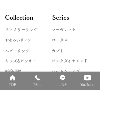
Collection
Series
ファミリーリング
マーガレット
​おそろいリング
ロータス
ベビーリング
カブト
キッズ&ピンキー
ピンクダイヤモンド
婚約指輪
ハートシェイプ
結婚指輪
ブーケシリーズ
TOP
TELL
LINE
YouTube
​ハーフオーダー
ヴァンドゥパリ
プロポーズリング
​ナチュール
フィロソフィー
デザートオブライフ
フォージドリング