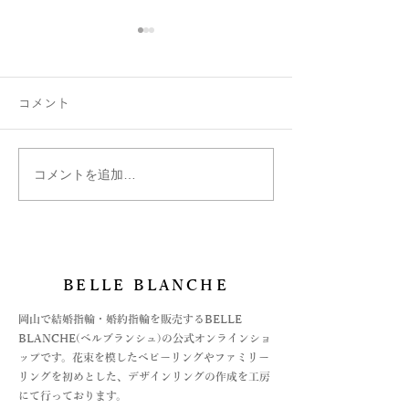
コメント
コメントを追加…
絵文字は刻印できます
ベルブランシュ
か？
ご紹介
BELLE BLANCHE
​岡山で結婚指輪・婚約指輪を販売するBELLE
BLANCHE(ベルブランシュ)の公式オンラインショ
ップです。花束を模したベビーリングやファミリー
リングを初めとした、デザインリングの作成を工房
にて行っております。