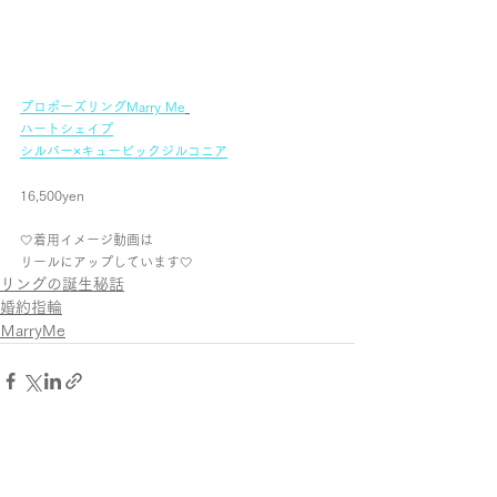
プロポーズリングMarry Me
ハートシェイプ
シルバー×キュービックジルコニア
16,500yen
🤍着用イメージ動画は
リールにアップしています🤍
リングの誕生秘話
婚約指輪
ＭarryMe