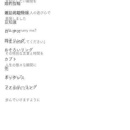
大切にしたい瞬間を
婚約指輪
雑誌掲載情報
美しい文字と大人の遊び心で
表現しました
豆知識
Will you marry me?
ロータス
親子リング
「私と結婚してください」
おそろいリング
その特別な言葉と時間を
カブト
人生の様々な瞬間に
兜
思い出して
ネックレス
ファミリーリング
どんな時もともに
歩んでいけますように