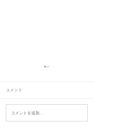
コメント
コメントを追加…
ファミリーリング B002ハ
はぐくむ指輪フ
ート型にセッティング♡
リング