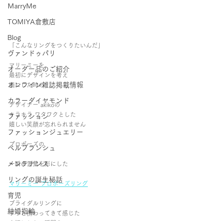
ＭarryMe
TOMIYA倉敷店
Blog
「こんなリングをつくりたいんだ」
ヴァンドゥパリ
マリーミーを
オーダー品のご紹介
最初にデザインを考え
オンライン雑誌掲載情報
画にした時の
カラーダイヤモンド
デザイナー akikoの
キラキラ ワクワクとした
ファッション
嬉しい笑顔が忘れられません
ファッションジュエリー
プロポーズの
ベルブランシュ
メンテナンス
一瞬の言葉を形にした
リングの誕生秘話
マリーミー プロポーズリング
育児
ブライダルリングに
結婚指輪
ずっと携わってきて感じた