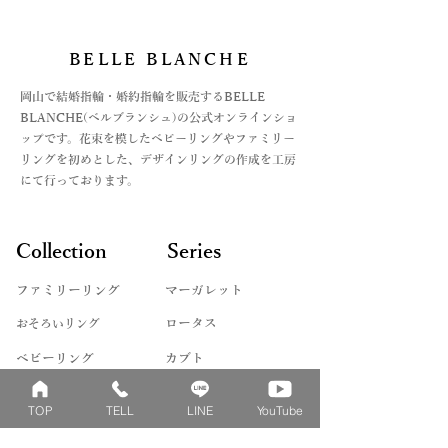
BELLE BLANCHE
​岡山で結婚指輪・婚約指輪を販売するBELLE
BLANCHE(ベルブランシュ)の公式オンラインショ
ップです。花束を模したベビーリングやファミリー
リングを初めとした、デザインリングの作成を工房
にて行っております。
Collection
Series
ファミリーリング
マーガレット
​おそろいリング
ロータス
ベビーリング
カブト
キッズ&ピンキー
ピンクダイヤモンド
TOP
TELL
LINE
YouTube
婚約指輪
ハートシェイプ