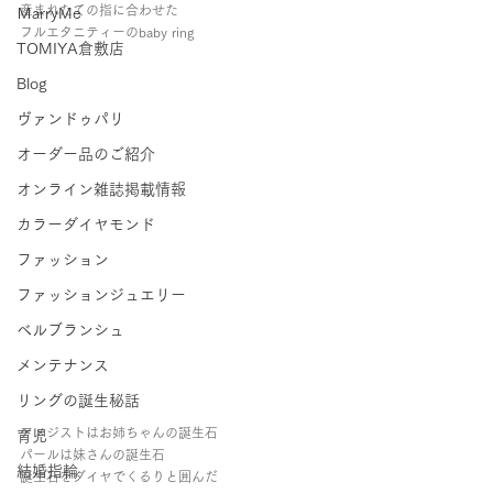
産まれたての指に合わせた
ＭarryMe
フルエタニティーのbaby ring
TOMIYA倉敷店
Blog
ヴァンドゥパリ
オーダー品のご紹介
オンライン雑誌掲載情報
カラーダイヤモンド
ファッション
ファッションジュエリー
ベルブランシュ
メンテナンス
リングの誕生秘話
アメジストはお姉ちゃんの誕生石
育児
パールは妹さんの誕生石
結婚指輪
誕生石をダイヤでくるりと囲んだ