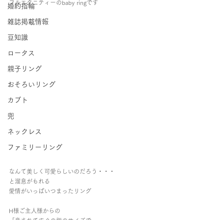
フルエタニティーのbaby ringです
婚約指輪
雑誌掲載情報
豆知識
ロータス
親子リング
おそろいリング
カブト
兜
ネックレス
ファミリーリング
なんて美しく可愛らしいのだろう・・・
と溜息がもれる
愛情がいっぱいつまったリング
H様ご主人様からの