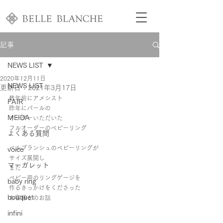
記事
NEWS LIST
2020年12月11日
NEWS LIST
更新日：
2021年3月17日
数年前にアメシスト
FAIR
昨年にパールの
MEIDA
オーダーいただいた
フルオーダーのベビーリング
よくある質問
ベルブランシュのベビーリングが
voice
サイズ展開し
マーガレット
また
ベビー用のリングゲージを
baby ring
作るきっかけをくださった
bouquet
お客様とのお話
infini