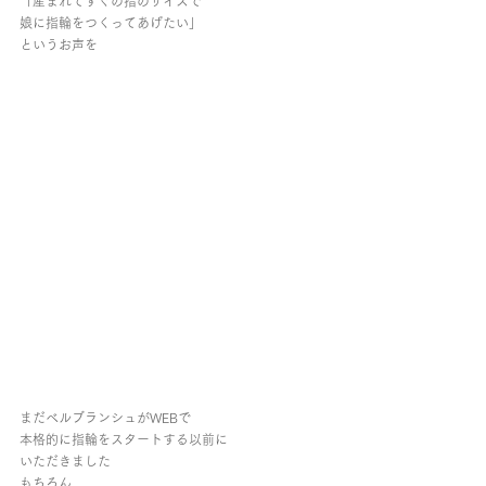
「産まれてすぐの指のサイズで
娘に指輪をつくってあげたい」
というお声を
まだベルブランシュがWEBで
本格的に指輪をスタートする以前に
いただきました
もちろん