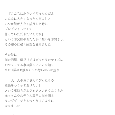
「『こんなに小さい指だったんだよ
こんなに大きくなったんだよ』と
いつか娘が大きく成長した時に
プレゼントしたくて・・・
作っていただきたいんです」
というお父様のあたたかい想いをお聞きし、
その親心に強く感銘を受けました
その時に
指の円周、幅だけではピッタリのサイズに
おつくりする事は難しいことを知り
またH様のお嬢さんへの想いが心に残り
「一人一人のお子さんにぴったりの
指輪をつくってあげたい」
という気持ちがムクムクと大きくふくらみ
赤ちゃんやお子さん専用の指を測る
リングゲージをおつくりするように
なりました