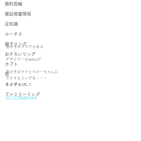
婚約指輪
雑誌掲載情報
豆知識
ロータス
親子リング
男の子のママでもある
おそろいリング
デザイナーのakikoが
カブト
男の子のママとベビーちゃんに
兜
ステキなリングを・・・
ネックレス
とデザインした
ファミリーリング
ローレルbaby ring