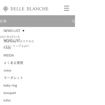
記事
NEWS LIST
2021年4月21日
NEWS LIST
Boy baby におすすめの
ベビーリングも👶🤍
FAIR
MEIDA
よくある質問
voice
マーガレット
baby ring
bouquet
infini