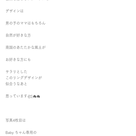
デザインは
男の子のママはもちろん
自然が好きな方
南国のあたたかな風土が
お好きな方にも
サラリとした
このリングデザインが
似合うなあと
思っています𓆉︎☁︎☁︎
写真4枚目は
Baby ちゃん専用の