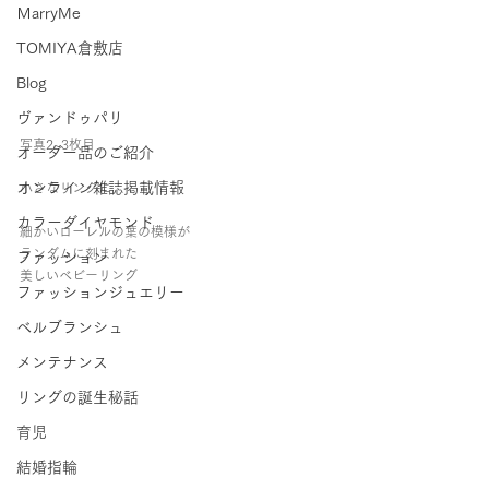
ＭarryMe
TOMIYA倉敷店
Blog
ヴァンドゥパリ
写真2~3枚目
オーダー品のご紹介
オンライン雑誌掲載情報
小さなリングに
カラーダイヤモンド
細かいローレルの葉の模様が
ランダムに刻まれた
ファッション
美しいベビーリング
ファッションジュエリー
ベルブランシュ
メンテナンス
リングの誕生秘話
育児
結婚指輪