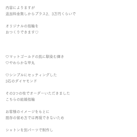
内容によりますが
追加料金無しからプラス2、3万円くらいで
オリジナルの指輪を
おつくりできます♡
🤍マットゴールドの肌に馴染む輝き
🤍やわらかな甲丸
🤍シンプルにセッティングした
3石のダイヤモンド
その3つの柱でオーダーいただきました
こちらの結婚指輪
お客様のイメージをもとに
既存の留め方では再現できないため
シャトンを別パーツで制作し