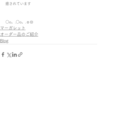
癒されています
○o。.○o。.☺︎︎𑁍
マーガレット
オーダー品のご紹介
Blog