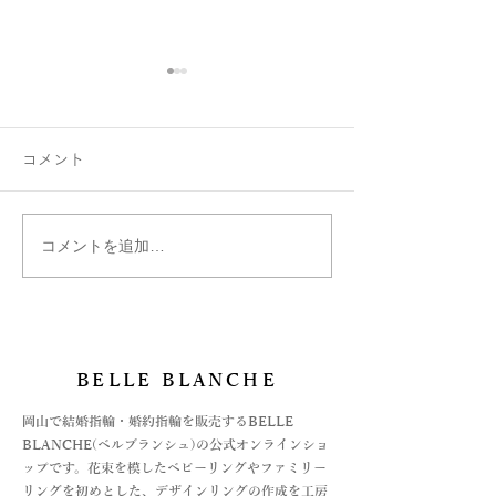
コメント
コメントを追加…
お守りにハートの指輪
絆で奏でる フ
Chers-親愛-のデザイン
リング
BELLE BLANCHE
​岡山で結婚指輪・婚約指輪を販売するBELLE
BLANCHE(ベルブランシュ)の公式オンラインショ
ップです。花束を模したベビーリングやファミリー
リングを初めとした、デザインリングの作成を工房