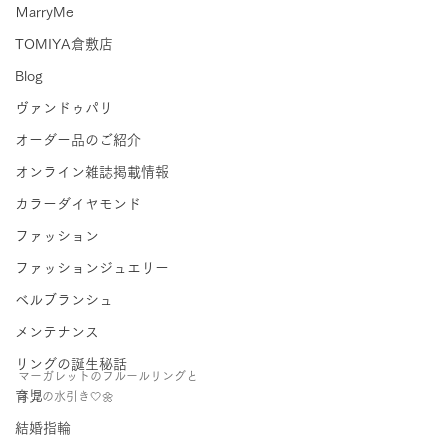
ＭarryMe
TOMIYA倉敷店
Blog
ヴァンドゥパリ
オーダー品のご紹介
オンライン雑誌掲載情報
カラーダイヤモンド
ファッション
ファッションジュエリー
ベルブランシュ
メンテナンス
リングの誕生秘話
マーガレットのフルールリングと
育児
ネコの水引き🤍🌼
結婚指輪