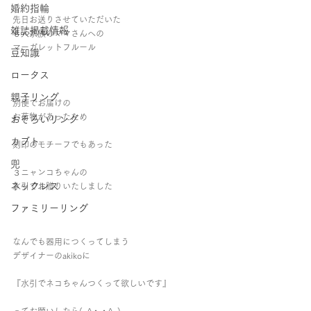
婚約指輪
先日お送りさせていただいた
雑誌掲載情報
６人家族のママさんへの
マーガレットフルール
豆知識
ロータス
親子リング
別便でお届けの
お荷物があったため
おそろいリング
カブト
刻印のモチーフでもあった
兜
３ニャンコちゃんの
ネックレス
水引でお贈りいたしました
ファミリーリング
なんでも器用につくってしまう
デザイナーのakikoに
『水引でネコちゃんつくって欲しいです』