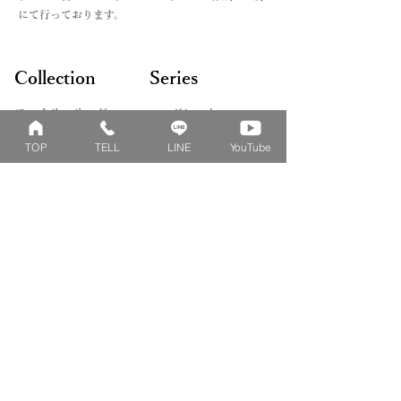
にて行っております。
Collection
Series
ファミリーリング
マーガレット
​おそろいリング
ロータス
TOP
TELL
LINE
YouTube
ベビーリング
カブト
キッズ&ピンキー
ピンクダイヤモンド
婚約指輪
ハートシェイプ
結婚指輪
ブーケシリーズ
​ハーフオーダー
ヴァンドゥパリ
プロポーズリング
​ナチュール
フィロソフィー
デザートオブライフ