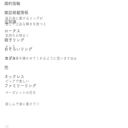
婚約指輪
雑誌掲載情報
毎日身に着けるリングが 
豆知識
美しく上品な輝きを放つと 
ロータス
気持ちも明るく 
親子リング
そして 
おそろいリング
カブト
自分自身を輝かせてくれるように思います𑁍☺︎︎   
兜
ネックレス
ピュアで美しい 
ファミリーリング
マーガレットの花を 
楽しんで身に着けて♡     
♡ 