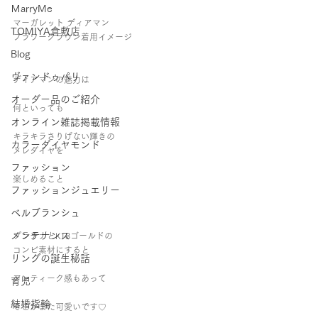
ＭarryMe
マーガレット ディアマン
TOMIYA倉敷店
フラワークラウン着用イメージ   
Blog
ヴァンドゥパリ
ディアマンの魅力は
オーダー品のご紹介
何といっても 
オンライン雑誌掲載情報
キラキラさりげない輝きの 
カラーダイヤモンド
メレダイヤを 
ファッション
楽しめること   
ファッションジュエリー
ベルブランシュ
メンテナンス
プラチナとK18ゴールドの 
コンビ素材にすると 
リングの誕生秘話
アンティーク感もあって 
育児
結婚指輪
そこがまた可愛いです♡   