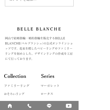
マーガレット ペアリング
マーガレットの
アレンジオーダー
ルリング
BELLE BLANCHE
​岡山で結婚指輪・婚約指輪を販売するBELLE
BLANCHE(ベルブランシュ)の公式オンラインショ
ップです。花束を模したベビーリングやファミリー
リングを初めとした、デザインリングの作成を工房
にて行っております。
Collection
Series
ファミリーリング
マーガレット
​おそろいリング
ロータス
ベビーリング
カブト