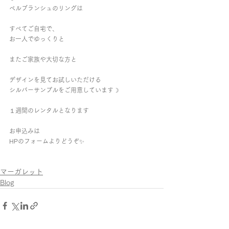
ベルブランシュのリングは 
すべてご自宅で、 
お一人でゆっくりと 
またご家族や大切な方と 
デザインを見てお試しいただける 
シルバーサンプルをご用意しています☽︎   
１週間のレンタルとなります 
お申込みは 
HPのフォームよりどうぞ✨  
マーガレット
Blog