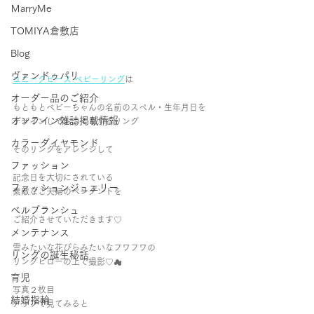
ＭarryMe
TOMIYA倉敷店
Blog
ヴァンドゥパリ
ユニークピース ベビーリング
は
オーダー品のご紹介
もともとベビーちゃんの名前のスペル・生年月日を
オンライン雑誌掲載情報
デザインしておつくりするリング
カラーダイヤモンド
そのリングをアレンジして
ファッション
記念日を大切にされている
ファッションジュエリー
素敵なご夫婦のペンダントを
ベルブランシュ
ご紹介させていただきます♡
メンテナンス
雲みたいな花びらみたいなフワフワの
リングの誕生秘話
リングピローの上で撮影♡☁︎
育児
写真２枚目
結婚指輪
アップで見てみると