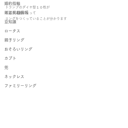
婚約指輪
トランプのダイヤ型１０枚が
雑誌掲載情報
くるりと輪になって
リングをつくっていることが分かります
豆知識
ロータス
親子リング
おそろいリング
カブト
兜
ネックレス
ファミリーリング