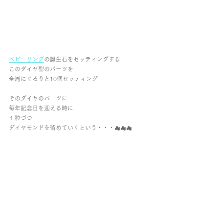
ベビーリング
の誕生石をセッティングする
このダイヤ型のパーツを
全周にぐるりと10個セッティング
そのダイヤのパーツに
毎年記念日を迎える時に
１粒づつ
ダイヤモンドを留めていくという・・・☁︎☁︎☁︎