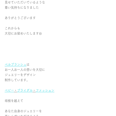
見せていただいているような
尊い気持ちになりました
ありがとうございます
これからも
大切にお留めいたします𑁍
ベルブランシュ
は
お一人お一人の想いを大切に
ジュエリーをデザイン
制作しています。
ベビー
・
ブライダル
・
ファッション
垣根を越えて
あなた自身のジュエリーを