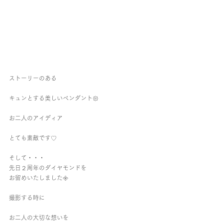
ストーリーのある
キュンとする美しいペンダント𑁍
お二人のアイディア
とても素敵です♡
そして・・・
先日２周年のダイヤモンドを
お留めいたしました𖧷
撮影する時に
お二人の大切な想いを