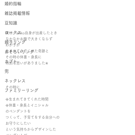
婚約指輪
雑誌掲載情報
豆知識
ロータス
実は、akiko自身が出産したとき
なかなかお腹で大きくならず
親子リング
わが子が
生まれてきてくれた奇跡と
おそろいリング
その時の体重・身長に
カブト
特別な思いがありました✯
兜
ネックレス
その時に
ファミリーリング
𖧷生まれてきてくれた時間
𖧷体重・身長とイニシャル
のペンダントを
つくって、子育てをする自分への
お守りにしたい
という気持ちからデザインした