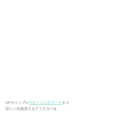
HPのトップ➣
ベビーリングページ
から
詳しい内容見てみてください✯