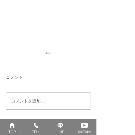
コメント
コメントを追加…
ファミリーリング B002ハ
はぐくむ指輪フ
ート型にセッティング♡
リング
TOP
TELL
LINE
YouTube