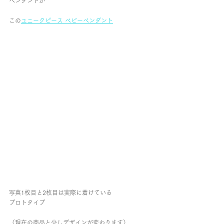
ペンダントが
この
ユニークピース ベビーペンダント
写真1枚目と2枚目は実際に着けている
プロトタイプ
（現在の商品と少しデザインが変わります）