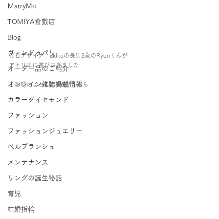
ＭarryMe
TOMIYA倉敷店
Blog
ヴァンドゥパリ
先日デザイナーakikoの長男3歳のRyunくんが
アトリエに遊びにきました
オーダー品のご紹介
オンライン雑誌掲載情報
その時のふとした1枚がこちら
カラーダイヤモンド
ファッション
ファッションジュエリー
ベルブランシュ
メンテナンス
リングの誕生秘話
育児
結婚指輪