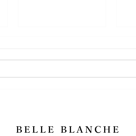
ダイヤモンドのなかのナチュ
お守
ラルと聞いて…
親愛
BELLE BLANCHE