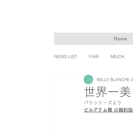
Home
NEWS LIST
FAIR
MEIDA
BELLE BLANCHE
ＭarryMe
TOMIYA倉敷店
世界一美
パリシリーズより
カラーダイヤモンド
ファッ
ビルアケム橋 の婚約
リングの誕生秘話
育児