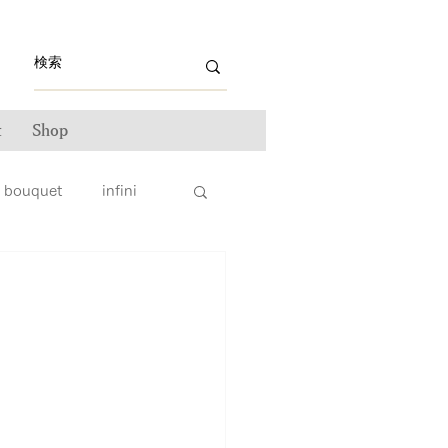
t
Shop
bouquet
infini
ライン雑誌掲載情報
ンテナンス
ータス
親子リング