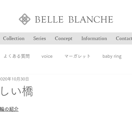
Collection
Series
Concept
Information
Contac
よくある質問
voice
マーガレット
baby ring
2020年10月30日
Blog
ヴァンドゥパリ
オーダー品のご紹介
オン
しい橋
ション
ファッションジュエリー
ベルブランシュ
メ
指輪の紹介
結婚指輪
婚約指輪
雑誌掲載情報
豆知識
ロ