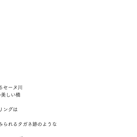
るセーヌ川 
美しい橋 
リングは 
みられるタガネ跡のような 