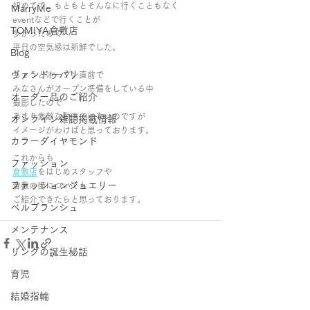
初めてで、もともとそんなに行くこともなく
ＭarryMe
eventなどで行くことが
TOMIYA倉敷店
多かったので
平日の空気感は新鮮でした。
Blog
ヴァンドゥパリ
ちょうどオープン直前で
みなさんがオープン準備をしている中
オーダー品のご紹介
撮影したので
あまり素敵な動画ではないのですが
オンライン雑誌掲載情報
イメージがわけばと思っております。
カラーダイヤモンド
これからも
ファッション
倉敷店
をはじめスタッフや
ファッションジュエリー
倉敷の街についても
ご紹介できたらと思っております。
ベルブランシュ
メンテナンス
リングの誕生秘話
育児
結婚指輪