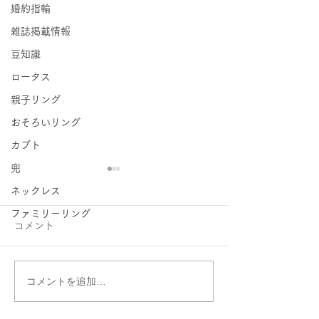
婚約指輪
雑誌掲載情報
豆知識
ロータス
親子リング
おそろいリング
カブト
兜
ネックレス
ファミリーリング
コメント
コメントを追加…
絵文字は刻印できます
ベルブランシュ
か？
ご紹介