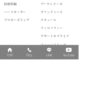
結婚指輪
ブーケシリーズ
​ハーフオーダー
ヴァンドゥパリ
プロポーズリング
​ナチュール
フィロソフィー
デザートオブライフ
フォージドリング
ファッション＆グッズ
TOP
TELL
LINE
YouTube
Concept
Contact
​ベビーリングとは
来店予約
刻印について
よくあるご質問
刻印絵文字について
お問い合わせ
誕生石について
リングゲージレンタル
ダイヤへのこだわり
シルバーリングレンタル