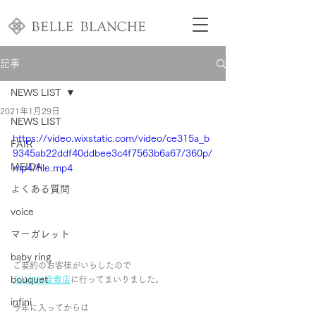
記事
NEWS LIST
2021年1月29日
NEWS LIST
https://video.wixstatic.com/video/ce315a_b
FAIR
9345ab22ddf40ddbee3c4f7563b6a67/360p/
MEIDA
mp4/file.mp4
よくある質問
voice
マーガレット
baby ring
ご要約のお客様がいらしたので
bouquet
TOMIYA倉敷店
に行ってまいりました。
infini
今年に入ってからは