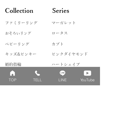
Collection
Series
ファミリーリング
マーガレット
​おそろいリング
ロータス
ベビーリング
カブト
キッズ&ピンキー
ピンクダイヤモンド
婚約指輪
ハートシェイプ
結婚指輪
ブーケシリーズ
TOP
TELL
LINE
YouTube
​ハーフオーダー
ヴァンドゥパリ
プロポーズリング
​ナチュール
フィロソフィー
デザートオブライフ
フォージドリング
ファッション＆グッズ