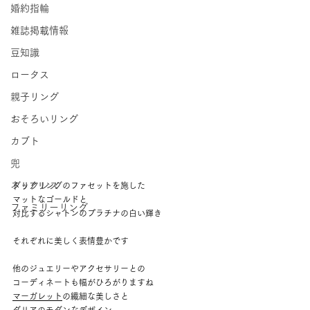
婚約指輪
雑誌掲載情報
豆知識
ロータス
親子リング
おそろいリング
カブト
兜
ネックレス
ダリアリングのファセットを施した 
マットなゴールドと 
ファミリーリング
対比するシャトンのプラチナの白い輝き 
それぞれに美しく表情豊かです 
他のジュエリーやアクセサリーとの 
コーディネートも幅がひろがりますね 
マーガレット
の繊細な美しさと 