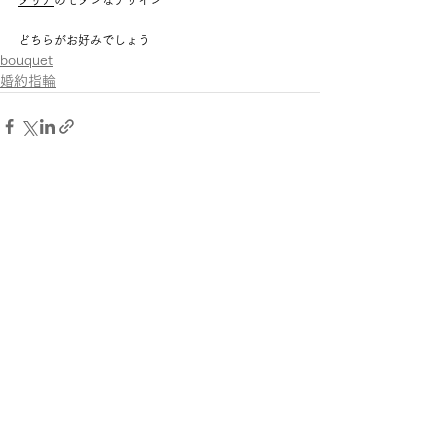
ダリア
のモダンなデザイン 
どちらがお好みでしょう
bouquet
婚約指輪