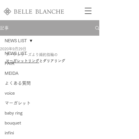
記事
NEWS LIST
2020年9月29日
NEWS LIST
ブーケシリーズより婚約指輪の
マーガレットリング
とダリアリング
FAIR
MEIDA
よくある質問
voice
マーガレット
baby ring
bouquet
infini