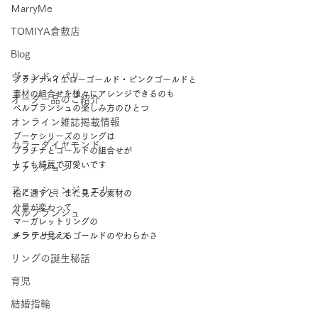
ＭarryMe
TOMIYA倉敷店
Blog
ヴァンドゥパリ
プラチナ×イエローゴールド・ピンクゴールドと 
素材の組合せを様々にアレンジできるのも 
オーダー品のご紹介
ベルブランシュの楽しみ方のひとつ 
オンライン雑誌掲載情報
ブーケシリーズのリングは 
カラーダイヤモンド
プラチナとゴールドの組合せが 
とても綺麗で可愛いです 
ファッション
ファッションジュエリー
指に通すと、また見える素材の 
分量が変わって 
ベルブランシュ
マーガレットリングの 
メンテナンス
チラリと見えるゴールドのやわらかさ 
リングの誕生秘話
育児
結婚指輪