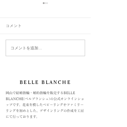
コメント
コメントを追加…
ダイヤモンドのなかのナ
お守りにハート
チュラルと聞いて…
Chers-親愛-
BELLE BLANCHE
​岡山で結婚指輪・婚約指輪を販売するBELLE
BLANCHE(ベルブランシュ)の公式オンラインショ
ップです。花束を模したベビーリングやファミリー
リングを初めとした、デザインリングの作成を工房
にて行っております。