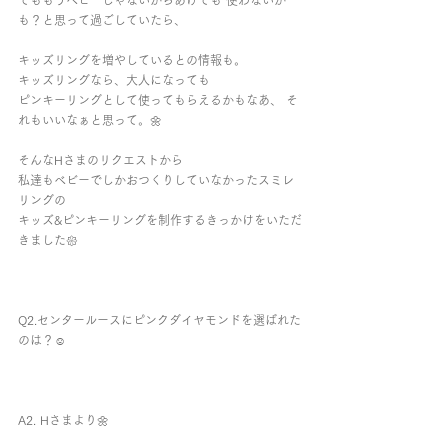
でももうベビーじゃないからあげても 使わないか
も？と思って過ごしていたら、
キッズリングを増やしているとの情報も。 
キッズリングなら、大人になっても 
ピンキーリングとして使ってもらえるかもなあ、 そ
れもいいなぁと思って。🌼
そんなHさまのリクエストから
私達もベビーでしかおつくりしていなかったスミレ
リングの
キッズ&ピンキーリングを制作するきっかけをいただ
きました𑁍
Q2.センタールースにピンクダイヤモンドを選ばれた
のは？☺︎︎
A2. Hさまより🌼