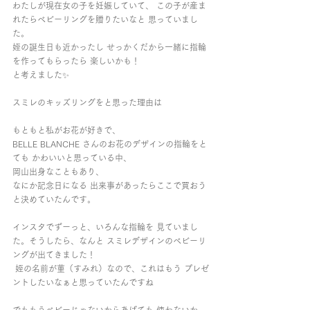
わたしが現在女の子を妊娠していて、 この子が産ま
れたらベビーリングを贈りたいなと 思っていまし
た。
姪の誕生日も近かったし せっかくだから一緒に指輪
を作ってもらったら 楽しいかも！
と考えました✨
スミレのキッズリングをと思った理由は
もともと私がお花が好きで、
BELLE BLANCHE さんのお花のデザインの指輪をと
ても かわいいと思っている中、 
岡山出身なこともあり、
なにか記念日になる 出来事があったらここで買おう
と決めていたんです。 
インスタでずーっと、いろんな指輪を 見ていまし
た。そうしたら、なんと スミレデザインのベビーリ
ングが出てきました！
 姪の名前が菫（すみれ）なので、これはもう プレゼ
ントしたいなぁと思っていたんですね