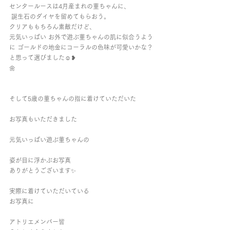
センタールースは4月産まれの菫ちゃんに、
 誕生石のダイヤを留めてもらおう。 
クリアももちろん素敵だけど、
元気いっぱい お外で遊ぶ菫ちゃんの肌に似合うよう
に ゴールドの地金にコーラルの色味が可愛いかな？ 
と思って選びました☺︎︎❥︎
🌼
そして5歳の菫ちゃんの指に着けていただいた
お写真もいただきました
元気いっぱい遊ぶ菫ちゃんの
姿が目に浮かぶお写真 
ありがとうございます✨
実際に着けていただいている
お写真に
アトリエメンバー皆