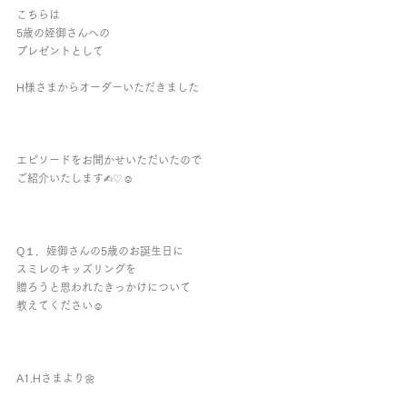
こちらは
5歳の姪御さんへの
プレゼントとして
H様さまからオーダーいただきました
エピソードをお聞かせいただいたので
ご紹介いたします✍︎♡︎☺︎︎
Q１．姪御さんの5歳のお誕生日に
スミレのキッズリングを
贈ろうと思われたきっかけについて
教えてください☺︎︎
A1.Hさまより🌼