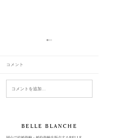
コメント
コメントを追加…
お守りにハートの指輪
岡山国際ホテル
Chers-親愛-のデザイン
祭の様子です
BELLE BLANCHE
​岡山で結婚指輪・婚約指輪を販売するBELLE