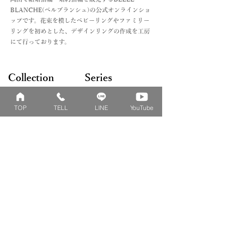
BLANCHE(ベルブランシュ)の公式オンラインショ
ップです。花束を模したベビーリングやファミリー
リングを初めとした、デザインリングの作成を工房
にて行っております。
Collection
Series
ファミリーリング
マーガレット
TOP
TELL
LINE
YouTube
​おそろいリング
ロータス
ベビーリング
カブト
キッズ&ピンキー
ピンクダイヤモンド
婚約指輪
ハートシェイプ
結婚指輪
ブーケシリーズ
​ハーフオーダー
ヴァンドゥパリ
プロポーズリング
​ナチュール