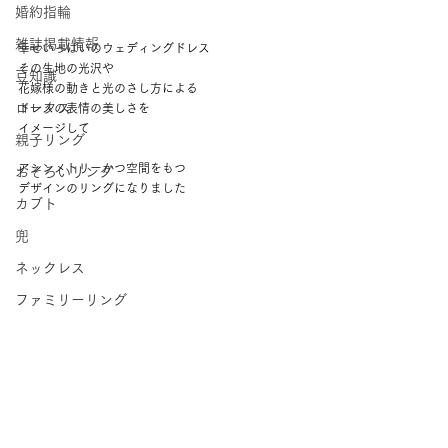
婚約指輪
雑誌掲載情報
幸せいっぱいのウェディングドレス 
その生地の光沢や 
豆知識
花嫁様の動きと光のさし方による 
ロータス
ドレスの表情の美しさを 
イメージして 
親子リング
アシンメトリーかつ空間をもつ 
おそろいリング
デザインのリングになりました 
カブト
兜
ネックレス
ファミリーリング