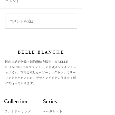
コメント
コメントを追加…
ダイヤモンドのなかのナ
お守りにハート
チュラルと聞いて…
Chers-親愛-
BELLE BLANCHE
​岡山で結婚指輪・婚約指輪を販売するBELLE
BLANCHE(ベルブランシュ)の公式オンラインショ
ップです。花束を模したベビーリングやファミリー
リングを初めとした、デザインリングの作成を工房
にて行っております。
Collection
Series
ファミリーリング
マーガレット