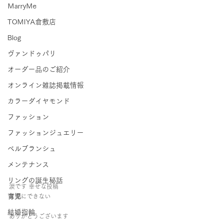
ＭarryMe
TOMIYA倉敷店
Blog
ヴァンドゥパリ
オーダー品のご紹介
オンライン雑誌掲載情報
カラーダイヤモンド
ファッション
ファッションジュエリー
ベルブランシュ
メンテナンス
リングの誕生秘話
涙です 幸せな投稿
育児
言葉にできない
結婚指輪
ありがとうございます