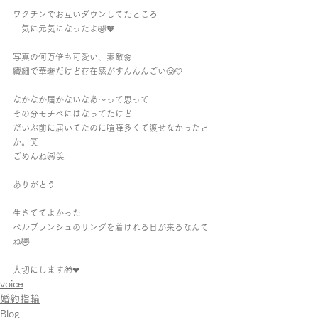
ワクチンでお互いダウンしてたところ
一気に元気になったよ🤣🧡
写真の何万倍も可愛い、素敵🌼
繊細で華奢だけど存在感がすんんんごい🥲🤍
なかなか届かないなあ〜って思って
その分モチベにはなってたけど
だいぶ前に届いてたのに喧嘩多くて渡せなかったと
か。笑
ごめんね😿笑
ありがとう
生きててよかった
ベルブランシュのリングを着けれる日が来るなんて
ね🤣
大切にします🎁❤︎
voice
婚約指輪
Blog