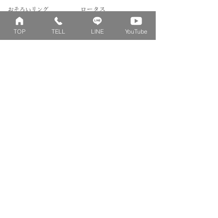
​おそろいリング
ロータス
ベビーリング
カブト
TOP
TELL
LINE
YouTube
キッズ&ピンキー
ピンクダイヤモンド
婚約指輪
ハートシェイプ
結婚指輪
ブーケシリーズ
​ハーフオーダー
ヴァンドゥパリ
プロポーズリング
​ナチュール
フィロソフィー
デザートオブライフ
フォージドリング
ファッション＆グッズ
Concept
Contact