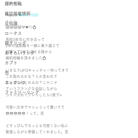
♡☺︎☺︎♡
婚約指輪
雑誌掲載情報
Repost 
@rkrk_1025
・・・
豆知識
😿😿😿😿💜💗🤍💍
ロータス
高校3年生に付き合って
親子リング
2年の遠距離を一緒に乗り越えて
同棲して3年を迎える陸から
おそろいリング
婚約指輪を頂きました💍
カブト
いきなりUFOキャッチャー持ってきて
兜
これ取れるかな？とか言われて
ネックレス
なになに何くれるの？ニヤニヤ
ていうフランクな会話しながら
ファミリーリング
コイン入れてプレイしたら1発で⭐️
可愛い文字でマシェリって書いてて
😳😳😳😳😳！って。笑
どすっぴんでちっとも可愛くない私に
緊張しながら準備してくれました。笑