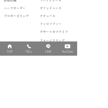
結婚指輪
ブーケシリーズ
​ハーフオーダー
ヴァンドゥパリ
プロポーズリング
​ナチュール
フィロソフィー
デザートオブライフ
フォージドリング
ファッション＆グッズ
TOP
TELL
LINE
YouTube
Concept
Contact
​ベビーリングとは
来店予約
刻印について
よくあるご質問
刻印絵文字について
お問い合わせ
誕生石について
リングゲージレンタル
ダイヤへのこだわり
シルバーリングレンタル