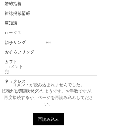
婚約指輪
雑誌掲載情報
豆知識
ロータス
親子リング
おそろいリング
カブト
コメント
兜
ネックレス
コメントが読み込まれませんでした。
技術的な問題があったようです。お手数ですが、
ファミリーリング
ファミリーリング B002ハ
はぐくむ指輪フ
再度接続するか、ページを再読み込みしてださ
い。
ート型にセッティング♡
リング
再読み込み