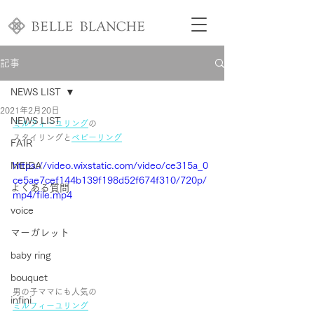
記事
NEWS LIST
2021年2月20日
NEWS LIST
ミルフィーユリング
の
スタイリングと
ベビーリング
FAIR
MEIDA
https://video.wixstatic.com/video/ce315a_0
ce5ae7cef144b139f198d52f674f310/720p/
よくある質問
mp4/file.mp4
voice
マーガレット
baby ring
bouquet
男の子ママにも人気の
infini
ミルフィーユリング