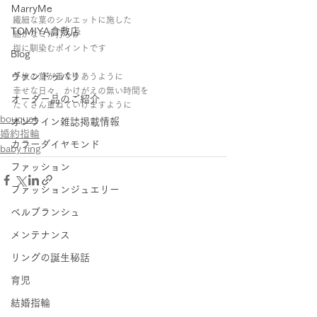
ＭarryMe
繊細な葉のシルエットに施した
TOMIYA倉敷店
細かなミル打ちが
指に馴染むポイントです
Blog
ヴァンドゥパリ
千枚の葉が重なりあうように
幸せな日々、かけがえの無い時間を
オーダー品のご紹介
たくさん重ねていけますように
bouquet
オンライン雑誌掲載情報
婚約指輪
カラーダイヤモンド
baby ring
ファッション
ファッションジュエリー
ベルブランシュ
メンテナンス
リングの誕生秘話
育児
結婚指輪