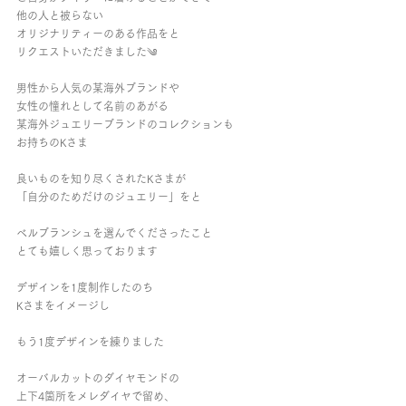
他の人と被らない
オリジナリティーのある作品をと
リクエストいただきました༄
男性から人気の某海外ブランドや
女性の憧れとして名前のあがる
某海外ジュエリーブランドのコレクションも
お持ちのKさま
良いものを知り尽くされたKさまが
「自分のためだけのジュエリー」をと
ベルブランシュを選んでくださったこと
とても嬉しく思っております
デザインを1度制作したのち
Kさまをイメージし
もう1度デザインを練りました
オーバルカットのダイヤモンドの
上下4箇所をメレダイヤで留め、