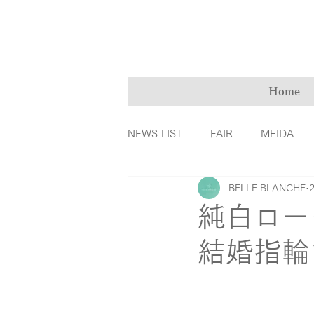
Home
NEWS LIST
FAIR
MEIDA
BELLE BLANCHE
ＭarryMe
TOMIYA倉敷店
純白ロー
結婚指輪
カラーダイヤモンド
ファッ
リングの誕生秘話
育児