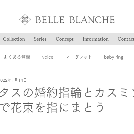
Collection
Series
Concept
Information
Contac
よくある質問
voice
マーガレット
baby ring
2022年1月14日
Blog
ヴァンドゥパリ
オーダー品のご紹介
オン
タスの婚約指輪とカスミ
で花束を指にまとう
ション
ファッションジュエリー
ベルブランシュ
メ
結婚指輪
婚約指輪
雑誌掲載情報
豆知識
ロ