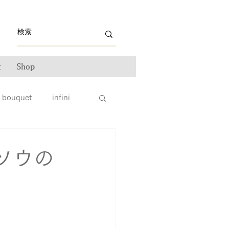
t
Shop
bouquet
infini
ライン雑誌掲載情報
ソウの
ンテナンス
ータス
親子リング