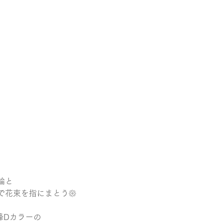
輪と
で花束を指にまとう𑁍
峰Dカラーの 