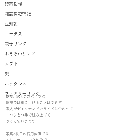
婚約指輪
雑誌掲載情報
豆知識
ロータス
親子リング
おそろいリング
カブト
兜
ネックレス
ファミリーリング
極極小の3つのパーツは
機械では組み上げることはできず
職人がダイヤモンドのサイズに合わせて
一つひとつ手で組み上げて
つくっていきます
写真3枚目の着用動画では