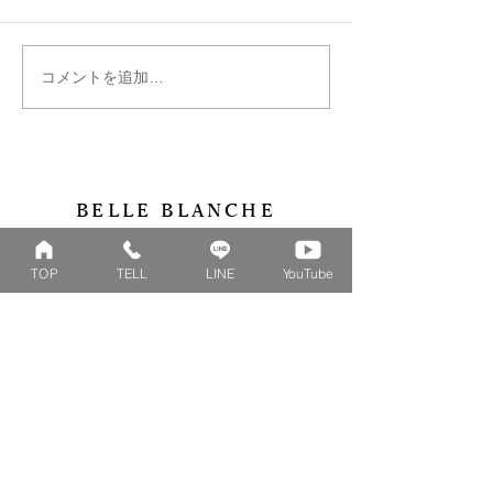
コメントを追加…
ファミリーリング B002ハ
はぐくむ指輪フ
ート型にセッティング♡
リング
BELLE BLANCHE
​岡山で結婚指輪・婚約指輪を販売するBELLE
TOP
TELL
LINE
YouTube
BLANCHE(ベルブランシュ)の公式オンラインショ
ップです。花束を模したベビーリングやファミリー
リングを初めとした、デザインリングの作成を工房
にて行っております。
Collection
Series
ファミリーリング
マーガレット