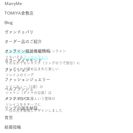
ＭarryMe
TOMIYA倉敷店
Blog
ヴァンドゥパリ
オーダー品のご紹介
オンライン雑誌掲載情報
ベルブランシュ
のコレクションライン
ともいえる
フィロソフィー
カラーダイヤモンド
そのなかでもシャンク（リングのうで部分）に
メレダイヤが埋め込まれた美しい
ファッション
ソレイユのリング
ファッションジュエリー
トリニティー（3連）の
ベルブランシュ
シャトン（ダイヤの台座）は
メンテナンス
フランス語で太陽という意味の
ソレイユをモチーフに
リングの誕生秘話
一日の光を表現しデザインしました
育児
結婚指輪