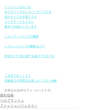
🤍ソレイユをはじめ
全てのリングのシルバーサンプルを
指のサイズをお測りする
リングゲージとともに
無料でお届けしています
〇エンゲージリング3種類
〇マリッジリング3種類×2ペア
計9本まで1回の便でお届けできます✈
ご自宅でゆっくりと
指輪選びの時間をお楽しみください☕🤎
お申込みはHPのフォームへどうぞ♪
婚約指輪
ベルブランシュ
ファッションジュエリー