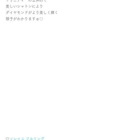
トリニティーの立体的で
美しいシャトンにより
ダイヤモンドがより美しく輝く
様子がわかります☺︎︎♡︎
🤍
ソレイユ フルリング