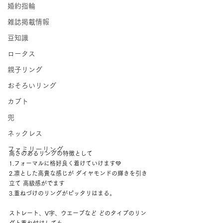
婚約指輪
雑誌掲載情報
豆知識
ロータス
親子リング
おそろいリング
カブト
兜
ネックレス
ファミリーリング
高さのあるリングの特徴として
1.フォーマルに格好良く着けていけます💚 
2.凛とした高貴な感じが ダイヤモンドの輝きを引き
立て 高級感がでます 
3.重ねづけのリングがピッタリはまる。
ストレート、V字、ウエーブなど どのタイプのリン