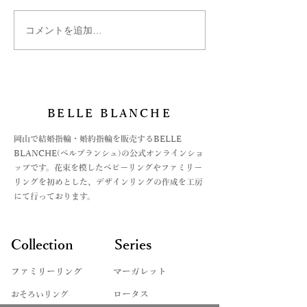
コメントを追加…
ダイヤモンドのなかのナ
お守りにハート
チュラルと聞いて…
Chers-親愛-
BELLE BLANCHE
​岡山で結婚指輪・婚約指輪を販売するBELLE
BLANCHE(ベルブランシュ)の公式オンラインショ
ップです。花束を模したベビーリングやファミリー
リングを初めとした、デザインリングの作成を工房
にて行っております。
Collection
Series
ファミリーリング
マーガレット
​おそろいリング
ロータス