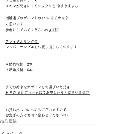
グと重ね付けしても 
スキマが開きにくくシックリと きまります♡ 
指輪選びのポイントの1つになるかな？ 
と思います 
参考にしてみてくださいね🗼🇫🇷     
ブライダルリングの 
シルバーサンプルをお貸し出ししております 
＊婚約指輪　3本 
＊結婚指輪　6本 
までお好きなデザインをお選びいただき
ＨＰの 専用フォームにてお申し込みくださいませ♡ 
お貸し出し中にものもございますので 
お急ぎの方はお問い合わせくださいね♪
婚約指輪