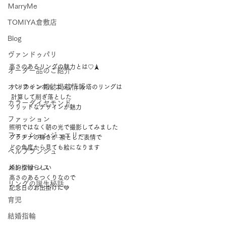
ＭarryMe
TOMIYA倉敷店
Blog
ヴァンドゥパリ
高さのあるリングの魅力とは♡🗼  
オーダー品のご紹介
オンライン雑誌掲載情報
 パリのシンボル エッフェル塔のリングは
 計算して削ぎ落とした 
カラーダイヤモンド
ソリッドなデザインが魅力 
ファッション
照明ではなく朝の光で撮影してみました 
ファッションジュエリー
プラチナの輝きが 凛とした表情で 
どの角度から見ても絵になります 
ベルブランシュ
メンテナンス
婚約指輪らしい 
高さのあるつくりなので 
リングの誕生秘話
記念日のお出掛けに💚 
育児
結婚指輪