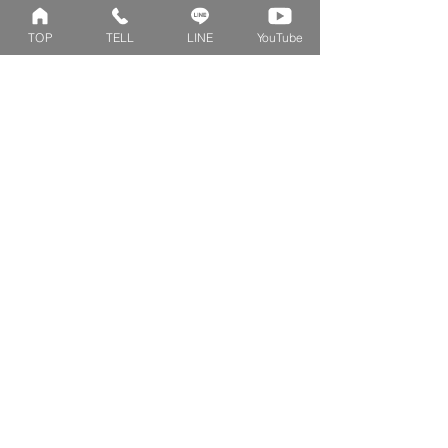
ベビーリング
カブト
TOP
TELL
LINE
YouTube
キッズ&ピンキー
ピンクダイヤモンド
婚約指輪
ハートシェイプ
結婚指輪
ブーケシリーズ
​ハーフオーダー
ヴァンドゥパリ
プロポーズリング
​ナチュール
フィロソフィー
デザートオブライフ
フォージドリング
ファッション＆グッズ
Concept
Contact
​ベビーリングとは
来店予約
刻印について
よくあるご質問