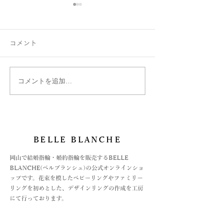
コメント
コメントを追加…
ファミリーリング B002ハ
はぐくむ指輪フ
ート型にセッティング♡
リング
BELLE BLANCHE
​岡山で結婚指輪・婚約指輪を販売するBELLE
BLANCHE(ベルブランシュ)の公式オンラインショ
ップです。花束を模したベビーリングやファミリー
リングを初めとした、デザインリングの作成を工房
にて行っております。