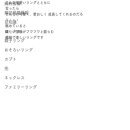
こんな可愛いリングとともに 
婚約指輪
育ったら 
雑誌掲載情報
どんなに可愛く、愛おしく 成長してくれるのだろ
う・・・ 
豆知識
眺めていると 
ロータス
嬉しい想像がフワフワと膨らむ 
繊細で美しいリングです 
親子リング
おそろいリング
カブト
兜
ネックレス
ファミリーリング