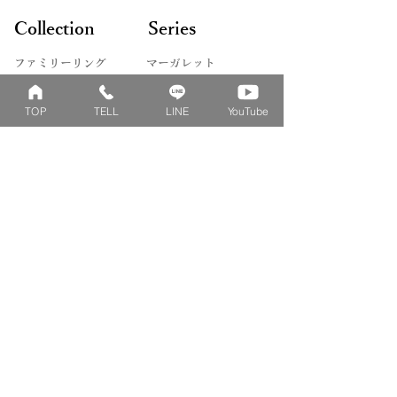
Collection
Series
ファミリーリング
マーガレット
​おそろいリング
ロータス
TOP
TELL
LINE
YouTube
ベビーリング
カブト
キッズ&ピンキー
ピンクダイヤモンド
婚約指輪
ハートシェイプ
結婚指輪
ブーケシリーズ
​ハーフオーダー
ヴァンドゥパリ
プロポーズリング
​ナチュール
フィロソフィー
デザートオブライフ
フォージドリング
ファッション＆グッズ