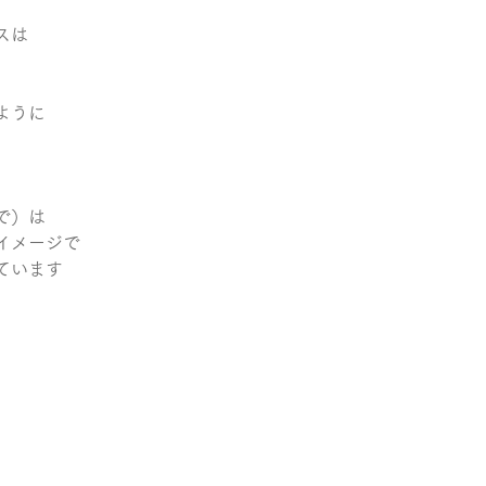
スは 
ように 
で）は 
イメージで 
います  