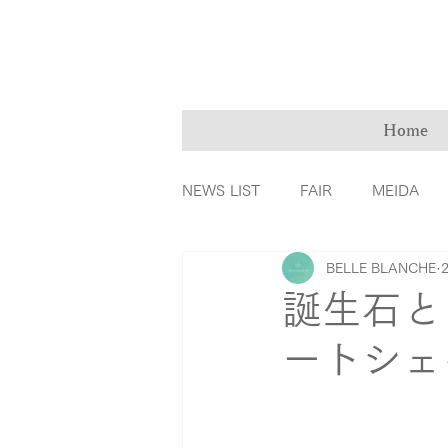
Home
NEWS LIST
FAIR
MEIDA
BELLE BLANCHE
ＭarryMe
TOMIYA倉敷店
誕生石と
ートシェイ
カラーダイヤモンド
ファッ
リングの誕生秘話
育児