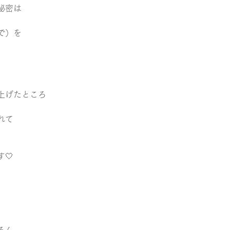
秘密は 
で）を 
げたところ   
れて 
   