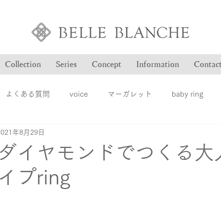
Collection
Series
Concept
Information
Contac
よくある質問
voice
マーガレット
baby ring
2021年8月29日
Blog
ヴァンドゥパリ
オーダー品のご紹介
オン
ダイヤモンドでつくる大
プring
ション
ファッションジュエリー
ベルブランシュ
メ
結婚指輪
婚約指輪
雑誌掲載情報
豆知識
ロ