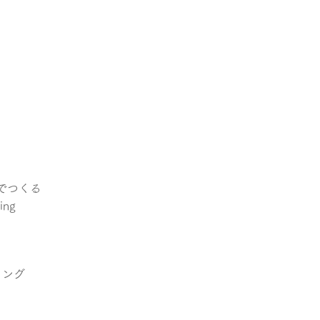
でつくる
ng 
リング 