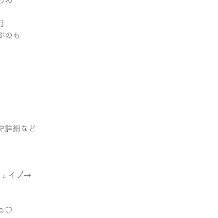
ろん
 
ぶのも 
や詳細など 
ェイプ→ 
♡︎  