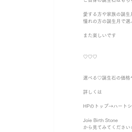
ご自身の誕生石はもち
愛する方や家族の誕生月
憧れの方の誕生月で選
また楽しいです   
♡♡♡   
選べる♡誕生石の価格
詳しくは 
HPのトップ→ハートシ
Joie Birth Stone 
から見てみてください☺︎︎