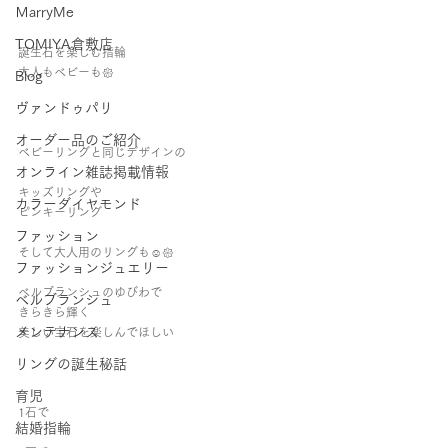
ＭarryMe
TOMIYA倉敷店
誕生石を楽しむ指輪
大人もベビーも𑁍
Blog
ヴァンドゥパリ
オーダー品のご紹介
ベビーリングと同じデザインの
オンライン雑誌掲載情報
キッズリングや
カラーダイヤモンド
ピンキーリング
ファッション
そして大人用のリングも☺︎︎𑁍
ファッションジュエリー
ベルブランシュのゆびわで
ベルブランシュ
きらきら輝く
メンテナンス
美しい宝石を楽しんでほしい
リングの誕生秘話
育児
1石で
結婚指輪