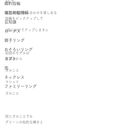
3石で
婚約指輪
雑誌掲載情報
宝石の色の組み合わせを楽しめる
指輪をピックアップして
豆知識
3回に分けてアップします✩
ロータス
親子リング
おそろいリング
初回のモデルは
カブト
写真左から
兜
ガルニエ
ネックレス
マシェリ
ファミリーリング
ガルニエ
同じガルニエでも
グリーンの知的な輝きと