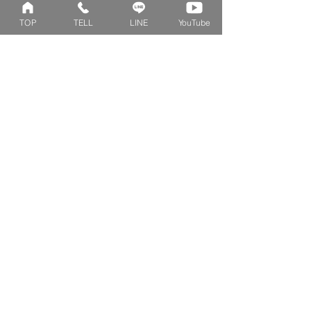
ベビーリング
カブト
TOP
TELL
LINE
YouTube
キッズ&ピンキー
ピンクダイヤモンド
婚約指輪
ハートシェイプ
結婚指輪
ブーケシリーズ
​ハーフオーダー
ヴァンドゥパリ
プロポーズリング
​ナチュール
フィロソフィー
デザートオブライフ
フォージドリング
ファッション＆グッズ
Concept
Contact
​ベビーリングとは
来店予約
刻印について
よくあるご質問