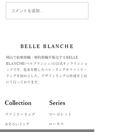
コメントを追加…
2/3まで ベルブランシュ
寒波による配送
の冬～新春プレゼントフ
いて
ェア
BELLE BLANCHE
​岡山で結婚指輪・婚約指輪を販売するBELLE
BLANCHE(ベルブランシュ)の公式オンラインショ
ップです。花束を模したベビーリングやファミリー
リングを初めとした、デザインリングの作成を工房
にて行っております。
Collection
Series
ファミリーリング
マーガレット
​おそろいリング
ロータス