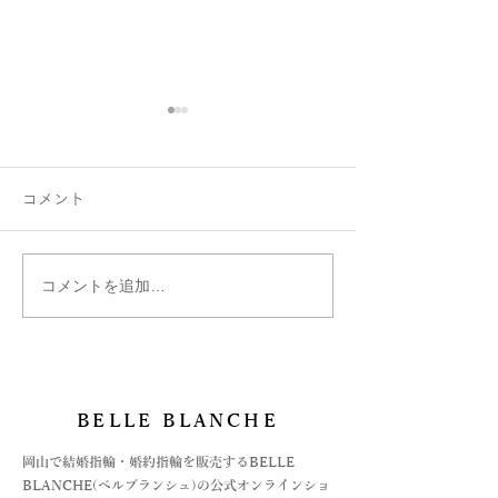
コメント
コメントを追加…
お守りにハートの指輪
岡山国際ホテル
Chers-親愛-のデザイン
祭の様子です
BELLE BLANCHE
​岡山で結婚指輪・婚約指輪を販売するBELLE
BLANCHE(ベルブランシュ)の公式オンラインショ