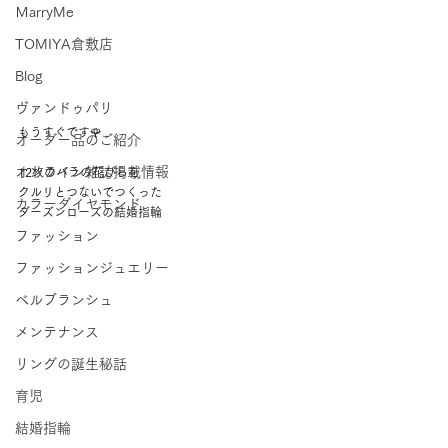
ＭarryMe
TOMIYA倉敷店
Blog
ヴァンドゥパリ
もうすぐです🌹 
オーダー品のご紹介
オンライン雑誌掲載情報
12枚のバラの花びらを 
クルリとつないでつくった 
カラーダイヤモンド
ダーズンローズの結婚指輪
ファッション
ファッションジュエリー
ベルブランシュ
メンテナンス
リングの誕生秘話
育児
結婚指輪