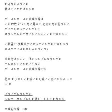
お守りのようにも
着けていただけます🌹 
ダーズンローズの結婚指輪は 
この12枚を12ヶ月に見立て 記念の月の花びらに 
ダイヤをセッティングして 
オリジナルのデザインにすることもできます♡ 
ご希望で 複数箇所にセッティングもできちゃう 
カスタマイズも楽しみのひとつ♪ 
重ね付けすると、他のシンプルなリングも 
エレガントにかわいくなる 
ダーズンローズの結婚指輪です 
将来 お子さんとお揃いも可愛いと思いますよ ♡☺︎︎
♡︎ 🌹
ブライダルリングの 
シルバーサンプルをお貸し出ししております 
＊婚約指輪　3本 