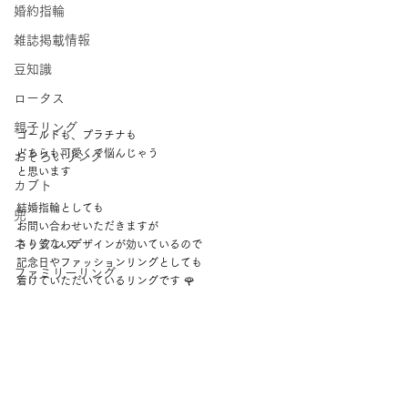
婚約指輪
雑誌掲載情報
豆知識
ロータス
親子リング
ゴールドも、プラチナも 
どちらも可愛くて悩んじゃう
おそろいリング
と思います 
カブト
結婚指輪としても 
兜
お問い合わせいただきますが 
ネックレス
さり気ないデザインが効いているので 
記念日やファッションリングとしても 
ファミリーリング
着けていただいているリングです 🌹