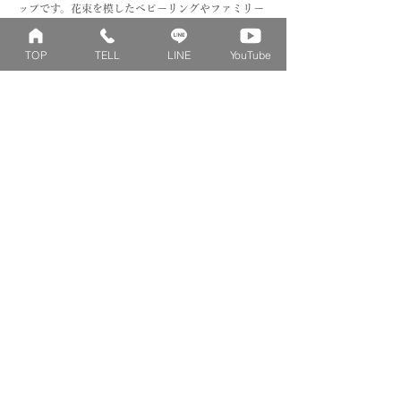
ップです。花束を模したベビーリングやファミリー
リングを初めとした、デザインリングの作成を工房
にて行っております。
TOP
TELL
LINE
YouTube
Collection
Series
ファミリーリング
マーガレット
​おそろいリング
ロータス
ベビーリング
カブト
キッズ&ピンキー
ピンクダイヤモンド
婚約指輪
ハートシェイプ
結婚指輪
ブーケシリーズ
​ハーフオーダー
ヴァンドゥパリ
プロポーズリング
​ナチュール
フィロソフィー