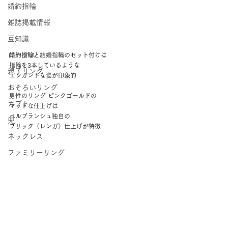
婚約指輪
雑誌掲載情報
豆知識
ロータス
婚約指輪と結婚指輪のセット付けは
指輪を3本しているような 
親子リング
エレガントな姿が印象的  
おそろいリング
男性のリング ピンクゴールドの
カブト
マットな仕上げは 
ベルブランシュ独自の
兜
ブリック（レンガ）仕上げが特徴 
ネックレス
ファミリーリング