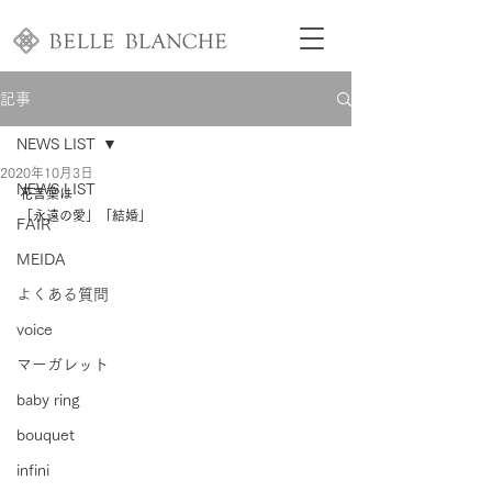
記事
NEWS LIST
2020年10月3日
NEWS LIST
花言葉は
「永遠の愛」「結婚」 
FAIR
MEIDA
よくある質問
voice
マーガレット
baby ring
bouquet
infini