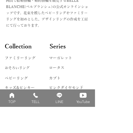
​岡山で結婚指輪・婚約指輪を販売するBELLE
BLANCHE(ベルブランシュ)の公式オンラインショ
ップです。花束を模したベビーリングやファミリー
リングを初めとした、デザインリングの作成を工房
にて行っております。
Collection
Series
ファミリーリング
マーガレット
​おそろいリング
ロータス
ベビーリング
カブト
キッズ&ピンキー
ピンクダイヤモンド
婚約指輪
ハートシェイプ
TOP
TELL
LINE
YouTube
結婚指輪
ブーケシリーズ
​ハーフオーダー
ヴァンドゥパリ
プロポーズリング
​ナチュール