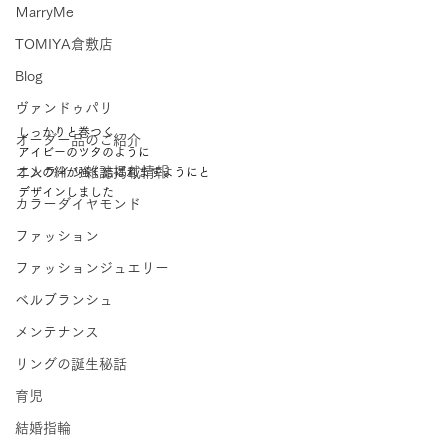
ＭarryMe
TOMIYA倉敷店
Blog
ヴァンドゥパリ
しっかりと巻つく 
オーダー品のご紹介
アイビーのツタのように 
オンライン雑誌掲載情報
二人の絆が強く結ばれますようにと 
デザインしました   
カラーダイヤモンド
ファッション
ファッションジュエリー
ベルブランシュ
メンテナンス
リングの誕生秘話
育児
結婚指輪