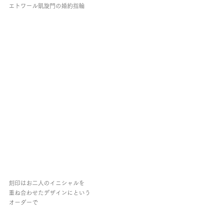
エトワール凱旋門の婚約指輪
刻印はお二人のイニシャルを
重ね合わせたデザインにという
オーダーで