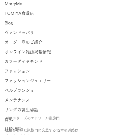
ＭarryMe
TOMIYA倉敷店
Blog
ヴァンドゥパリ
オーダー品のご紹介
オンライン雑誌掲載情報
カラーダイヤモンド
ファッション
ファッションジュエリー
ベルブランシュ
メンテナンス
リングの誕生秘話
パリシリーズのエトワール凱旋門
育児
結婚指輪
上空から見た凱旋門に交差する12本の道路は