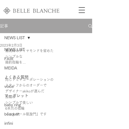
記事
NEWS LIST
2023年2月3日
NEWS LIST
最高峰のダイヤモンドを留めた
シンプルな
FAIR
婚約指輪を…
MEIDA
よくある質問
同じトミヤコーポレーションの
スタッフからのオーダーで
voice
デザイナーakikoが選んだ
マーガレット
指輪は
シンプルで美しい
baby ring
6本爪の指輪
bouquet
『エトワール凱旋門』です
infini