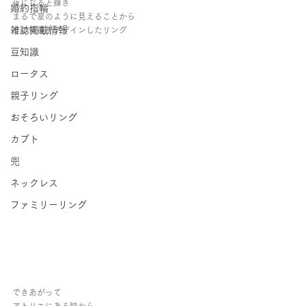
夜になると輝き
婚約指輪
まるで星のように見えることから
雑誌掲載情報
その情景をデザインしたリング
豆知識
ロータス
親子リング
おそろいリング
カブト
兜
ネックレス
ファミリーリング
できあがって