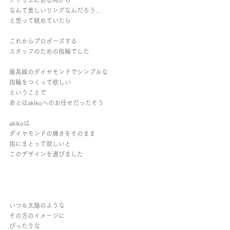
アトリエにある時から
なんて美しいリングなんだろう…
と思って眺めていたら
これからプロポーズする
スタッフのための指輪でした
最高峰のダイヤモンドでシンプルな
指輪をつくって欲しい
ということで
あとはakikoへのお任せだったそう
akikoは
ダイヤモンドの輝きをそのまま
指にまとって欲しいと
このデザインを選びました
いつも太陽のような
その方のイメージに
ぴったりな