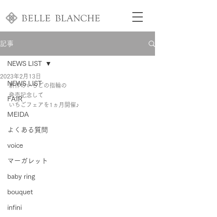
記事
NEWS LIST
2023年2月13日
NEWS LIST
新作のいちごの指輪の
発売記念して
FAIR
いちごフェアを1ヵ月開催♪
MEIDA
よくある質問
voice
マーガレット
baby ring
bouquet
infini