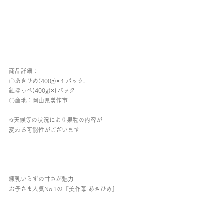
商品詳細：
〇あきひめ(400g)×１パック、
紅ほっぺ(400g)×1パック
〇産地：岡山県美作市
✩天候等の状況により果物の内容が
変わる可能性がございます
練乳いらずの甘さが魅力
お子さま人気No.1の『美作苺 あきひめ』