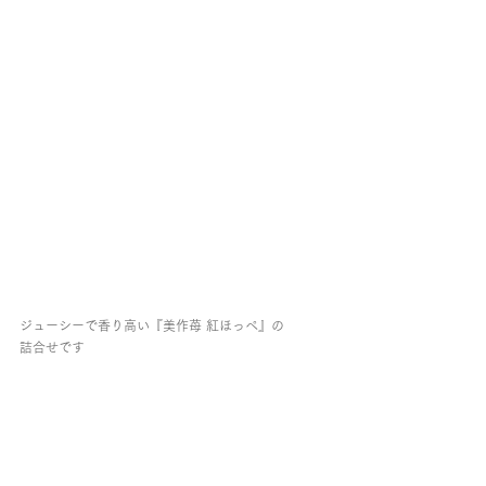
ジューシーで香り高い『美作苺 紅ほっぺ』の
詰合せです