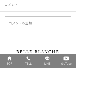
コメント
コメントを追加…
ファミリーリング B002ハ
はぐくむ指輪フ
ート型にセッティング♡
リング
BELLE BLANCHE
​岡山で結婚指輪・婚約指輪を販売するBELLE
TOP
TELL
LINE
YouTube
BLANCHE(ベルブランシュ)の公式オンラインショ
ップです。花束を模したベビーリングやファミリー
リングを初めとした、デザインリングの作成を工房
にて行っております。
Collection
Series