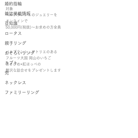
婚約指輪
対象
雑誌掲載情報
ベルブランシュのジュエリーを
オンラインで
豆知識
50,000円(税抜)～お求めの方全員
ロータス
親子リング
ベルブランシュアトリエのある
おそろいリング
フルーツ大国 岡山のいちご
カブト
あきひめ×紅ほっぺの
贅沢な詰合せをプレゼントします
兜
ネックレス
ファミリーリング