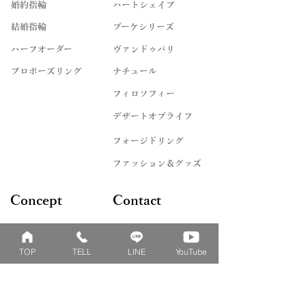
婚約指輪
ハートシェイプ
結婚指輪
ブーケシリーズ
​ハーフオーダー
ヴァンドゥパリ
プロポーズリング
​ナチュール
フィロソフィー
デザートオブライフ
フォージドリング
ファッション＆グッズ
Concept
Contact
​ベビーリングとは
来店予約
TOP
TELL
LINE
YouTube
刻印について
よくあるご質問
刻印絵文字について
お問い合わせ
誕生石について
リングゲージレンタル