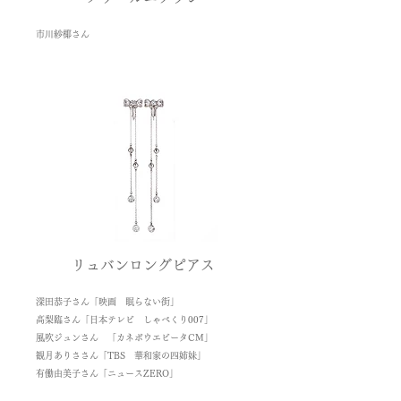
市川紗椰さん
リュバンロングピアス
深田恭子さん「映画 眠らない街」
高梨臨さん「日本テレビ しゃべくり007」
風吹ジュンさん 「カネボウエビータCM」
観月ありささん「TBS 華和家の四姉妹」
有働由美子さん「ニュースZERO」