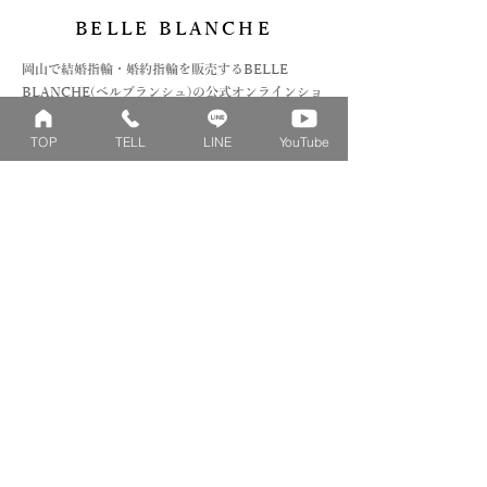
BELLE BLANCHE
​岡山で結婚指輪・婚約指輪を販売するBELLE
BLANCHE(ベルブランシュ)の公式オンラインショ
ップです。花束を模したベビーリングやファミリー
リングを初めとした、デザインリングの作成を工房
TOP
TELL
LINE
YouTube
にて行っております。
Collection
Series
ファミリーリング
マーガレット
​おそろいリング
ロータス
ベビーリング
カブト
キッズ&ピンキー
ピンクダイヤモンド
婚約指輪
ハートシェイプ
結婚指輪
ブーケシリーズ