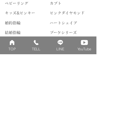
ベビーリング
カブト
キッズ&ピンキー
ピンクダイヤモンド
婚約指輪
ハートシェイプ
結婚指輪
ブーケシリーズ
​ハーフオーダー
ヴァンドゥパリ
TOP
TELL
LINE
YouTube
プロポーズリング
​ナチュール
フィロソフィー
デザートオブライフ
フォージドリング
ファッション＆グッズ
Concept
Contact
​ベビーリングとは
来店予約
刻印について
よくあるご質問