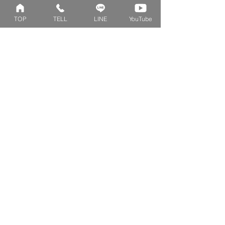
サイズが分からない方には
TOP
TELL
LINE
YouTube
サイズゲージの貸し出しをしています。
もちろん、後日のサイズ直しも
無料で対応させて頂きます。
同棲中のパートナーに
サプライズで
贈
りたい方は、
ご自宅での
受け取りを避
けた
営業所止めをお勧めします。
ご不明な点やご要望が