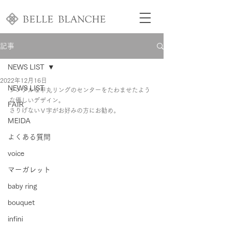
記事
NEWS LIST
2022年12月16日
NEWS LIST
シンプルな甲丸リングのセンターをたわませたよう
な優しいデザイン。
FAIR
さりげないＶ字がお好みの方にお勧め。
MEIDA
よくある質問
voice
マーガレット
baby ring
bouquet
infini