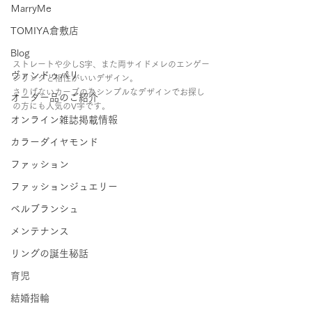
ＭarryMe
TOMIYA倉敷店
Blog
ストレートや少しS字、また両サイドメレのエンゲー
ヴァンドゥパリ
ジリングと相性がいいデザイン。
さりげないカーブの為シンプルなデザインでお探し
オーダー品のご紹介
の方にも人気のV字です。
オンライン雑誌掲載情報
カラーダイヤモンド
ファッション
ファッションジュエリー
ベルブランシュ
メンテナンス
リングの誕生秘話
育児
結婚指輪