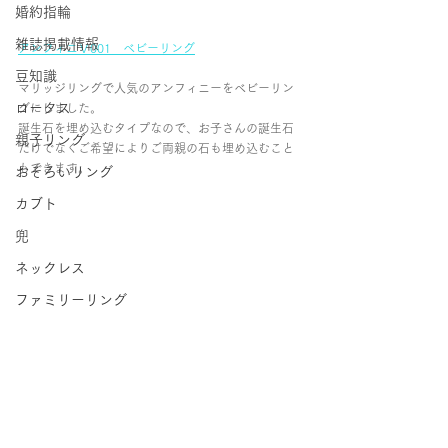
婚約指輪
雑誌掲載情報
アンフィニＶ001　ベビーリング
豆知識
マリッジリングで人気のアンフィニーをベビーリン
ロータス
グにしました。
誕生石を埋め込むタイプなので、お子さんの誕生石
親子リング
だけでなくご希望によりご両親の石も埋め込むこと
もできます。
おそろいリング
カブト
兜
ネックレス
ファミリーリング