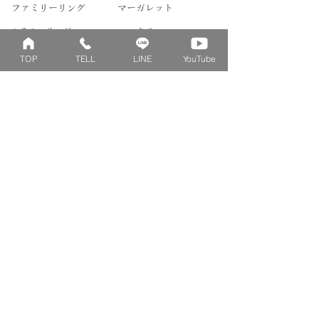
ファミリーリング
マーガレット
​おそろいリング
ロータス
ベビーリング
カブト
TOP
TELL
LINE
YouTube
キッズ&ピンキー
ピンクダイヤモンド
婚約指輪
ハートシェイプ
結婚指輪
ブーケシリーズ
​ハーフオーダー
ヴァンドゥパリ
プロポーズリング
​ナチュール
フィロソフィー
デザートオブライフ
フォージドリング
ファッション＆グッズ
Concept
Contact