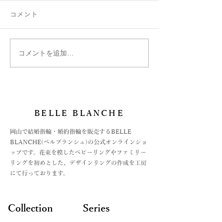
コメント
コメントを追加…
絵文字は刻印できます
ベルブランシュ
か？
ご紹介
BELLE BLANCHE
​岡山で結婚指輪・婚約指輪を販売するBELLE
BLANCHE(ベルブランシュ)の公式オンラインショ
ップです。花束を模したベビーリングやファミリー
リングを初めとした、デザインリングの作成を工房
にて行っております。
Collection
Series