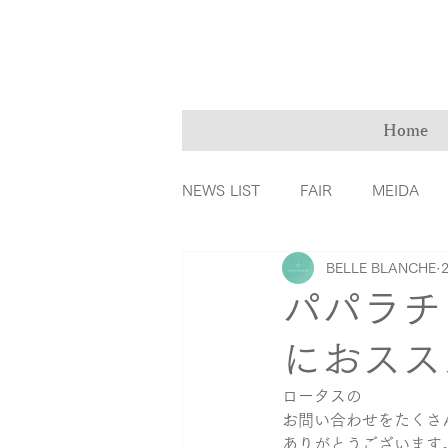
Home
NEWS LIST
FAIR
MEIDA
BELLE BLANCHE
ＭarryMe
TOMIYA倉敷店
パパラチ
におスス
カラーダイヤモンド
ファッ
ロータスの
お問い合わせをたくさ
リングの誕生秘話
育児
ありがとうございます