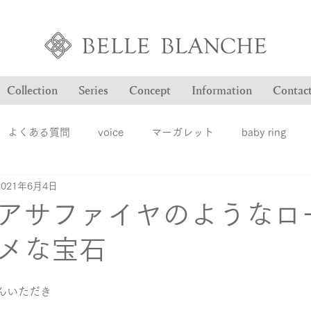
Collection
Series
Concept
Information
Contac
よくある質問
voice
マーガレット
baby ring
2021年6月4日
Blog
ヴァンドゥパリ
オーダー品のご紹介
オン
アサファイヤのようなロ
メな宝石
ション
ファッションジュエリー
ベルブランシュ
メ
んいただき
結婚指輪
婚約指輪
雑誌掲載情報
豆知識
ロ
。